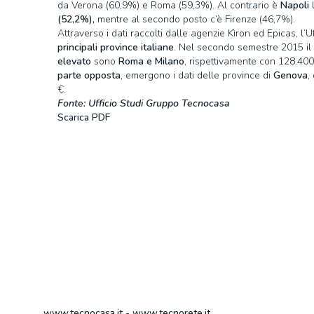
da Verona (60,9%) e Roma (59,3%). Al contrario è
Napoli
l
(52,2%),
mentre al secondo posto c’è Firenze (46,7%).
Attraverso i dati raccolti dalle agenzie Kìron ed Epicas, 
principali province italiane
. Nel secondo semestre 2015 il
elevato
sono
Roma e Milano
, rispettivamente con 128.40
parte opposta
, emergono i dati delle province di
Genova
,
€.
Fonte: Ufficio Studi Gruppo Tecnocasa
Scarica PDF
www.tecnocasa.it
-
www.tecnorete.it