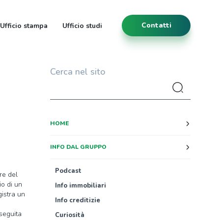
Contatti
Ufficio stampa
Ufficio studi
Cerca nel sito
HOME
INFO DAL GRUPPO
Podcast
re del
io di un
Info immobiliari
gistra un
Info creditizie
 seguita
Curiosità