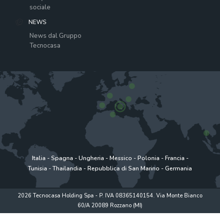
sociale
NEWS
News dal Gruppo
Tecnocasa
Italia
-
Spagna
-
Ungheria
-
Messico
-
Polonia
-
Francia
-
Tunisia
-
Thailandia
-
Repubblica di San Marino
-
Germania
2026 Tecnocasa Holding Spa - P. IVA 08365140154. Via Monte Bianco
60/A 20089 Rozzano (MI)
Privacy policy
|
Policy utilizzo
|
Cookie Policy
|
www.tecnocasagroup.it