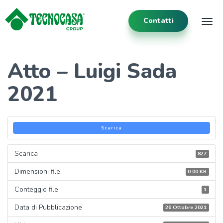
Contatti
Tog
Atto – Luigi Sada
2021
Scarica
Scarica
827
Dimensioni file
0.00 KB
Conteggio file
1
Data di Pubblicazione
26 Ottobre 2021