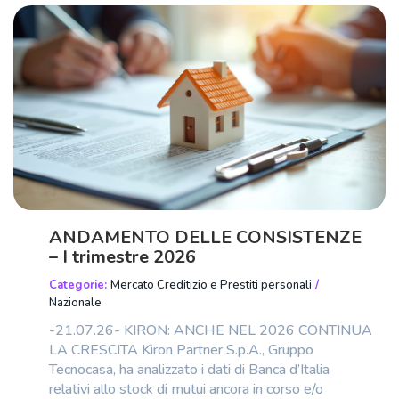
ANDAMENTO DELLE CONSISTENZE
– I trimestre 2026
Categorie:
Mercato Creditizio e Prestiti personali
/
Nazionale
-21.07.26- KIRON: ANCHE NEL 2026 CONTINUA
LA CRESCITA Kìron Partner S.p.A., Gruppo
Tecnocasa, ha analizzato i dati di Banca d’Italia
relativi allo stock di mutui ancora in corso e/o