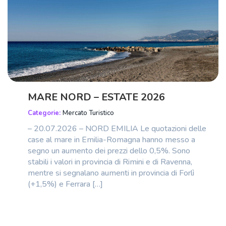
MARE NORD – ESTATE 2026
Categorie:
Mercato Turistico
– 20.07.2026 – NORD EMILIA Le quotazioni delle
case al mare in Emilia-Romagna hanno messo a
segno un aumento dei prezzi dello 0,5%. Sono
stabili i valori in provincia di Rimini e di Ravenna,
mentre si segnalano aumenti in provincia di Forlì
(+1,5%) e Ferrara […]