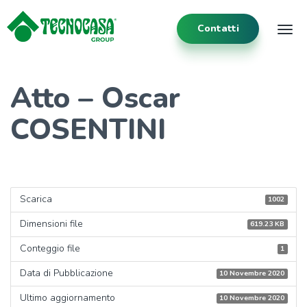
Contatti
Tog
Atto – Oscar
COSENTINI
Scarica
1002
Dimensioni file
619.23 KB
Conteggio file
1
Data di Pubblicazione
10 Novembre 2020
Ultimo aggiornamento
10 Novembre 2020