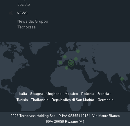
sociale
NEWS
News dal Gruppo
Tecnocasa
Italia
-
Spagna
-
Ungheria
-
Messico
-
Polonia
-
Francia
-
Tunisia
-
Thailandia
-
Repubblica di San Marino
-
Germania
2026 Tecnocasa Holding Spa - P. IVA 08365140154. Via Monte Bianco
60/A 20089 Rozzano (MI)
Privacy policy
|
Policy utilizzo
|
Cookie Policy
|
www.tecnocasagroup.it