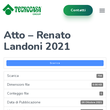
Contatti
Tog
Atto – Renato
Landoni 2021
Scarica
Scarica
704
Dimensioni file
0.00 KB
Conteggio file
1
Data di Pubblicazione
26 Ottobre 2021