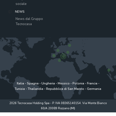
sociale
NEWS
News dal Gruppo
Tecnocasa
Italia
-
Spagna
-
Ungheria
-
Messico
-
Polonia
-
Francia
-
Tunisia
-
Thailandia
-
Repubblica di San Marino
-
Germania
2026 Tecnocasa Holding Spa - P. IVA 08365140154. Via Monte Bianco
60/A 20089 Rozzano (MI)
Privacy policy
|
Policy utilizzo
|
Cookie Policy
|
www.tecnocasagroup.it