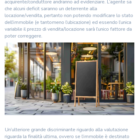
acquirente/conduttore andranno ad evidenziare. L’agente sa
che alcuni deficit saranno un deterrente alla
locazione/vendita, pertanto non potendo modificare lo stato
dell’immobile (e tantomeno l’ubicazione) ed essendo l’unica
variabile il prezzo di vendita/locazione sarà l’unico fattore da
poter correggere.
Un’ulteriore grande discriminante riguardo alla valutazione
riguarda la finalità ultima, ovvero se l’immobile è destinato