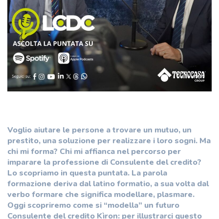
Voglio aiutare le persone a trovare un mutuo, un
prestito, una soluzione per realizzare i loro sogni. Ma
chi mi forma? Chi mi affianca nel percorso per
imparare la professione di Consulente del credito?
Lo scopriamo in questa puntata. La parola
formazione deriva dal latino formatio, a sua volta dal
verbo formare che significa modellare, plasmare.
Oggi scopriremo come si “modella” un futuro
Consulente del credito Kìron: per illustrarci questo