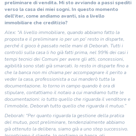
preliminare di vendita. Mi sto avviando a passi spediti
verso la casa dei miei sogni. In questo momento
dell’iter, come andiamo avanti, sia a livello
immobiliare che creditizio?
Alex: “A livello immobiliare, quando abbiamo fatto la
proposta e il preliminare io per un po’ resto in disparte,
perché il gioco è passato nelle mani di Deborah. Tutti i
controlli sulla casa li ho già fatti prima, nel 99% dei casi i
tempi tecnici dei Comuni per avere gli atti, concessioni,
agibilità sono stati già smarcati. Io resto in disparte fino a
che la banca non mi chiama per accompagnare il perito a
veder la casa, professionista a cui manderò tutta la
documentazione. Io torno in campo quando è ora di
stipulare, contattiamo il notaio a cui mandiamo tutte le
documentazioni: io tutto quello che riguarda il venditore e
l’immobile, Deborah tutto quello che riguarda il mutuo.”
Deborah: “Per quanto riguarda la gestione della pratica
del mutuo, post preliminare, tendenzialmente abbiamo
già ottenuto la delibera, siamo già a uno step successivo.
Incontriamo il cliente, lo portiamo in banca, gli