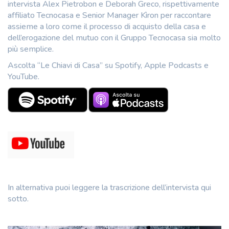
intervista Alex Pietrobon e Deborah Greco, rispettivamente
affiliato Tecnocasa e Senior Manager Kìron per raccontare
assieme a loro come il processo di acquisto della casa e
dell’erogazione del mutuo con il Gruppo Tecnocasa sia molto
più semplice.
Ascolta “Le Chiavi di Casa” su Spotify, Apple Podcasts e
YouTube.
In alternativa puoi leggere la trascrizione dell’intervista qui
sotto.