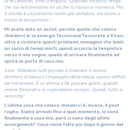
lo fa Deborah, sono tranquillo. Qualsiasi ostacolo venga,
che sia nell’immobile lei sa che lo risolvo e viceversa. Per
il cliente è sicuramente molto più semplice, ma anche a
livello di tempistiche.”
Mi avete dato un assist, perché quello che volevo
chiedervi è: la sinergia Tecnocasa/Tecnorete e Kìron,
oltre a risolvere questi problemi, immagino che limiti
un sacco di tempi morti, quindi accorcia la tempistica
verso il mio sogno, quello di arrivare finalmente ad
aprire le porte di casa mia.
Alex: “Abbiamo tutti provato a chiamare il nostro
direttore di banca o l’impiegato della banca, spesso difficili
da rintracciare. È un attimo a far passare giorni, quando
invece Deborah e io rispondiamo sempre. Quindi, tutto si
velocizza”
L’ultima cosa che volevo chiedervi è, invece, il post
rogito. Siamo arrivati fino a quel momento, io sono
finalmente a casa mia, però ci sono degli ultimi
accorgimenti? Cosa viene fatto poi dopo il giorno del