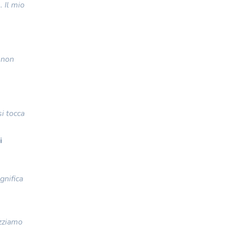
 Il mio
e non
i tocca
i
gnifica
izziamo