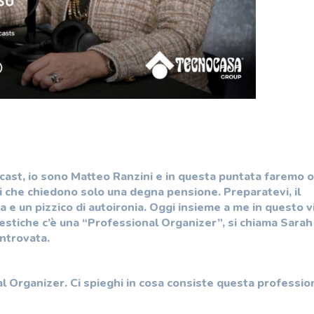
cast, io sono Matteo Ranzini e in questa puntata faremo 
ri che chiedono solo una degna pensione. Preparatevi, il
a e un pizzico di autoironia. Oggi insieme a me in questo v
mestiche c’è una “Professional Organizer”, si chiama Sarah
entrovata.
al Organizer. Ci spieghi in cosa consiste questa professio