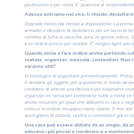
pochissimo o per nulla. E’ qualcosa di sorprendent
Adesso entriamo nel vivo, ti chiedo: declutteri
Dipende molto dal tempo a disposizione. La prima in
armadio e decidere di dedicarcisi per un lasso di t
riordino di tutta la casa che dura un giorno intero.
e un orario precisi per iniziare. E’ meglio agire per
Quando inizio a fare ordine anche partendo sol
scatole, organizer, mensole, contenitori. Non r
saranno utili?
Io sconsiglio di acquistare preventivamente. Prima
è dividere gli oggetti per argomento in modo da av
crediamo di averne una decina e poi scopriamo invec
organizer mi serva per contenerle tutte o metà se f
anche misurare gli spazi che abbiamo in casa o neg
rimessi in ordine occupano meno spazio. Il mio leit 
accorgiamo di scatole, cestini o contenitori già in 
Una casa può essere abitata da un single, da 
educano i più piccoli a riordinare e a mantener