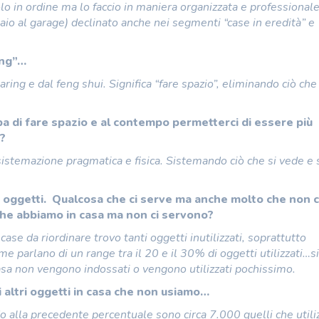
o in ordine ma lo faccio in maniera organizzata e professionale.
olaio al garage) declinato anche nei segmenti “case in eredità” e
ing”…
ring e dal feng shui. Significa “fare spazio”, eliminando ciò ch
pa di fare spazio e al contempo permetterci di essere più
e?
temazione pragmatica e fisica. Sistemando ciò che si vede e s
ti oggetti. Qualcosa che ci serve ma anche molto che non c
che abbiamo in casa ma non ci servono?
ase da riordinare trovo tanti oggetti inutilizzati, soprattutto
me parlano di un range tra il 20 e il 30% di oggetti utilizzati…si
asa non vengono indossati o vengono utilizzati pochissimo.
i altri oggetti in casa che non usiamo…
 alla precedente percentuale sono circa 7.000 quelli che util