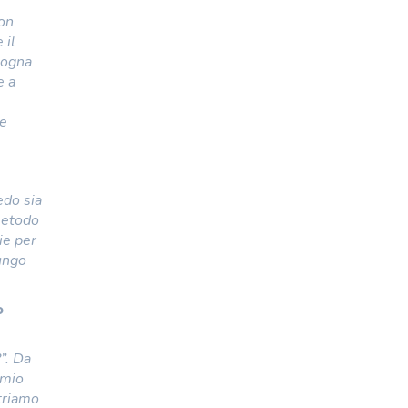
Non
 il
isogna
e a
re
edo sia
 metodo
ie per
lungo
o
”. Da
 mio
ntriamo