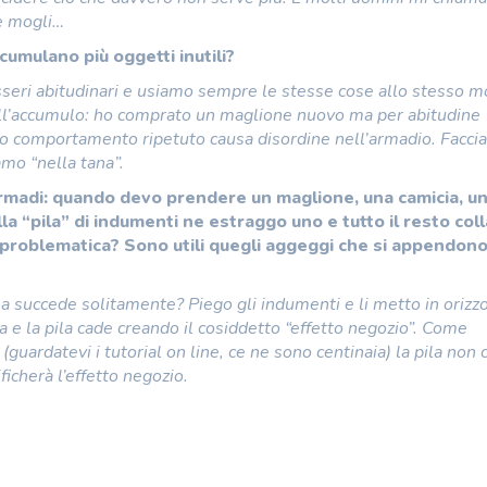
le mogli…
umulano più oggetti inutili?
seri abitudinari e usiamo sempre le stesse cose allo stesso m
’accumulo: ho comprato un maglione nuovo ma per abitudine
 comportamento ripetuto causa disordine nell’armadio. Facc
mo “nella tana”.
armadi: quando devo prendere un maglione, una camicia, u
 “pila” di indumenti ne estraggo uno e tutto il resto coll
problematica? Sono utili quegli aggeggi che si appendon
a succede solitamente? Piego gli indumenti e li metto in orizz
rsa e la pila cade creando il cosiddetto “effetto negozio”. Come
(guardatevi i tutorial on line, ce ne sono centinaia) la pila non 
ficherà l’effetto negozio.