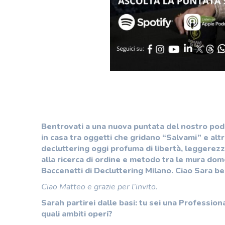
Bentrovati a una nuova puntata del nostro pod
in casa tra oggetti che gridano “Salvami” e alt
decluttering oggi profuma di libertà, leggerezz
alla ricerca di ordine e metodo tra le mura do
Baccenetti di Decluttering Milano. Ciao Sara b
Ciao Matteo e grazie per l’invito.
Sarah partirei dalle basi: tu sei una Profession
quali ambiti operi?