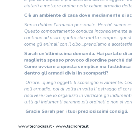
aiutarli a mettere ordine nelle cabine armadio del
C’è un ambiente di casa dove mediamente si acc
Senza dubbio l’armadio personale. Perché siamo es
Questo comportamento conduce inconsciamente all
continuo ad usare quello che metto sempre…questo
come gli animali con il cibo…prendiamo e accatastia
Sarah un’ultimissima domanda. Hai parlato di 
maglietta spesso provoco disordine perché dalla
Come ovviare a questa semplice ma fastidiosa 
dentro gli armadi divisi in scomparti?
Orrore…quegli oggetti li sconsiglio vivamente. Cos
nell’armadio, poi di volta in volta li estraggo di co
risolvere? Se io organizzo in verticale gli indumenti 
tutti gli indumenti saranno più ordinati e non si veri
Grazie Sarah per i tuoi preziosissimi consigli.
www.tecnocasa.it
-
www.tecnorete.it