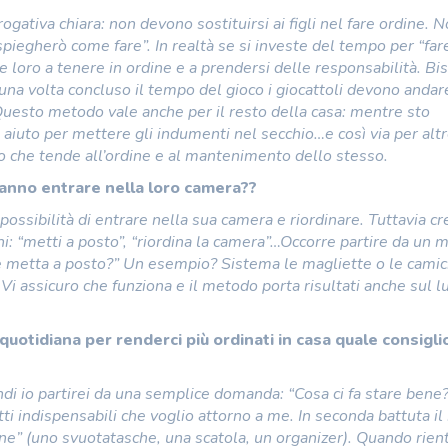
ogativa chiara: non devono sostituirsi ai figli nel fare ordine. 
i spiegherò come fare”. In realtà se si investe del tempo per “fare
nare loro a tenere in ordine e a prendersi delle responsabilità. B
e una volta concluso il tempo del gioco i giocattoli devono andar
Questo metodo vale anche per il resto della casa: mentre sto
 aiuto per mettere gli indumenti nel secchio…e così via per alt
che tende all’ordine e al mantenimento dello stesso.
fanno entrare nella loro camera??
ossibilità di entrare nella sua camera e riordinare. Tuttavia cr
i: “metti a posto”, “riordina la camera”…Occorre partire da un
he metta a posto?” Un esempio? Sistema le magliette o le camic
 Vi assicuro che funziona e il metodo porta risultati anche sul 
quotidiana per renderci più ordinati in casa quale consigli
di io partirei da una semplice domanda: “Cosa ci fa stare bene?
ti indispensabili che voglio attorno a me. In seconda battuta il
dine” (uno svuotatasche, una scatola, un organizer). Quando rie