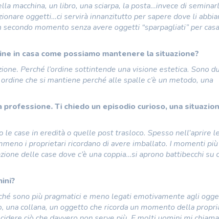
la macchina, un libro, una sciarpa, la posta…invece di seminar
zionare oggetti…ci servirà innanzitutto per sapere dove li abbi
n secondo momento senza avere oggetti “sparpagliati” per cas
dine in casa come possiamo mantenere la situazione?
azione. Perché l’ordine sottintende una visione estetica. Sono d
n ordine che si mantiene perché alle spalle c’è un metodo, una
ua professione. Ti chiedo un episodio curioso, una situazio
le case in eredità o quelle post trasloco. Spesso nell’aprire l
mmeno i proprietari ricordano di avere imballato. I momenti più
zazione delle case dove c’è una coppia…si aprono battibecchi su c
ini?
rché sono più pragmatici e meno legati emotivamente agli ogget
to, una collana, un oggetto che ricorda un momento della propria
ecidere ciò che davvero non serve più. E molti uomini mi chiam