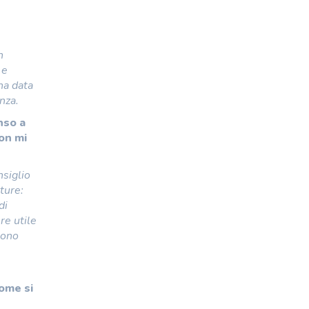
n
 e
na data
nza.
nso a
non mi
nsiglio
ture:
di
re utile
sono
Come si