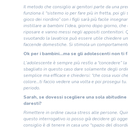
Il metodo che consiglio ai genitori parte da una prer
funziona il “sistemo io per fare più in fretta, poi gl
gioco dei riordino” con i figli sarà più facile inseg
instillare ai bambini l’idea, giorno dopo giorno, ch
riposare e vanno messi negli appositi contenitori. 
svuotando la lavatrice può essere utile chiedere un
faccende domestiche. Si stimola un comportamento 
Ok per i bambini…ma se gli adolescenti non ti 
L’adolescente è sempre più restìo a “concedere” la p
sbagliato in questo caso dare solamente degli ordin
semplice ma efficace e chiedersi: “che cosa vuoi c
colore…ti faccio vedere una volta e poi prosegui tu.
periodo.
Sarah, se dovessi scegliere una sola abitudine 
daresti?
Rimettere in ordine causa stress alle persone. Quin
questo interrogativo io posso già decidere gli ogget
consiglio è di tenere in casa uno “spazio del disor