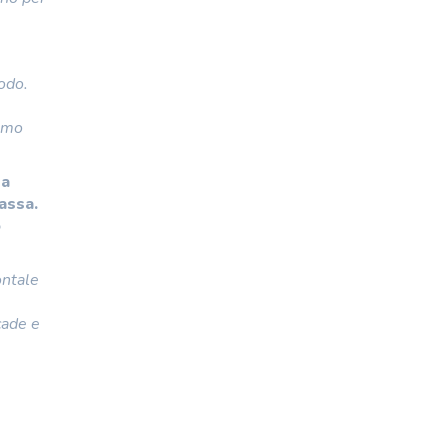
odo.
iamo
na
assa.
o
ontale
cade e