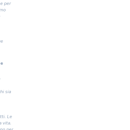
le per
amo
a
ue
ne
e
hi sia
ti. Le
 vita.
ano per