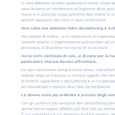
in casa abbiamo sempre qualcosa in mano: chiavi del
casa teniamo un contenitore all’ingresso dove posi
messi e in secondo luogo potremo fare ordine in u
perché sappiamo che sono in quel contenitore.
Una volta che abbiamo fatto decluttering e or
Hai parlato di ordine…io in realtà parlo di organizz
concetti diversi. L’organizzazione può portare ad u
procedura. Il disordine non torna, te lo assicuro.
Avrai visto centinaia di casi…e di case per la t
particolare che hai dovuto affrontare…
Le case raccontano sempre tante storie, soprattutto 
scatole dopo un trasloco si trovano oggetti che ne
divertenti riguardano il decluttering e la riorganiz
più disordinato e spesso devo fare da mediatrice.
Le donne sono più ordinate e precise degli uom
Con gli uomini è più semplice fare decluttering pe
donne hanno legami affettivi più forti con un vesti
E’ più complesso e più doloroso buttare oggetti, d