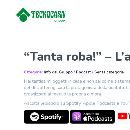
“Tanta roba!” – L’a
Categorie:
Info dal Gruppo
/
Podcast
/
Senza categoria
Hai tantissimi oggetti in casa e non sai come sistemarl
del decluttering sarà la protagonista della puntata. La
organizzare al meglio la propria dimora.
Ascolta l’episodio su Spotify, Apple Podcasts e You