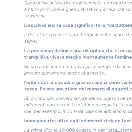
Sono un’organizzatrice professionale, non metto sol
ambito principale è quello abitativo (la casa, dal s
“traslochi”.
Descrivici anche cosa significhi fare “declutter
Il decluttering nasce tanto tempo fa dallo space clea
serve.
La possiamo definire una disciplina che si occu
tranquilli e vivere meglio mentalmente l’ordin
Sì, un cambiamento emotivo parte sempre da una sis
procuro giovamento anche alla mente.
Nelle nostre piccole o grandi case ci sono tan
serve. Esiste una stima del numero di oggetti 
Sì, ci sono dati davvero sorprendenti. Spesso nelle c
indumenti ancora con il cartellino d’acquisto. Le sti
che, per esempio, il 70% dei capi che abbiamo in c
Immagino che oltre agli indumenti ci siano tant
Le stime dicono 10.000 oggetti in ogni casa…stando