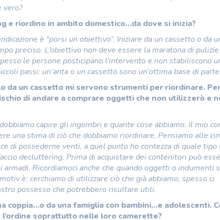
e vero?
ng e riordino in ambito domestico…da dove si inizia?
dicazione è “porsi un obiettivo”. Iniziare da un cassetto o da u
empo preciso. L’obiettivo non deve essere la maratona di pulizie
 Spesso le persone posticipano l’intervento e non stabiliscono u
 piccoli passi: un’anta o un cassetto sono un’ottima base di parte
o da un cassetto mi servono strumenti per riordinare. Pe
ischio di andare a comprare oggetti che non utilizzerò e 
 dobbiamo capire gli ingombri e quante cose abbiamo. Il mio co
ere una stima di ciò che dobbiamo riordinare. Pensiamo alle cin
e di possederne venti, a quel punto ho contezza di quale tipo 
accio decluttering. Prima di acquistare dei contenitori può esse
li armadi. Ricordiamoci anche che quando oggetti o indumenti 
motiv è: cerchiamo di utilizzare ciò che già abbiamo, spesso ci
nostro possesso che potrebbero risultare utili.
una coppia…o da una famiglia con bambini…e adolescenti. 
e l’ordine soprattutto nelle loro camerette?