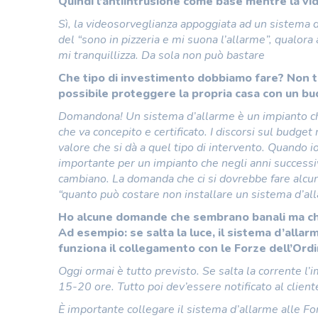
Quindi l’antiintrusione come base mentre la vide
Sì, la videosorveglianza appoggiata ad un sistema d
del “sono in pizzeria e mi suona l’allarme”, qualora
mi tranquillizza. Da sola non può bastare
Che tipo di investimento dobbiamo fare? Non tu
possibile proteggere la propria casa con un bu
Domandona! Un sistema d’allarme è un impianto che 
che va concepito e certificato. I discorsi sul budget
valore che si dà a quel tipo di intervento. Quando i
importante per un impianto che negli anni success
cambiano. La domanda che ci si dovrebbe fare alcun
“quanto può costare non installare un sistema d’al
Ho alcune domande che sembrano banali ma che,
Ad esempio: se salta la luce, il sistema d’alla
funziona il collegamento con le Forze dell’Ord
Oggi ormai è tutto previsto. Se salta la corrente l’
15-20 ore. Tutto poi dev’essere notificato al clie
È importante collegare il sistema d’allarme alle Fo