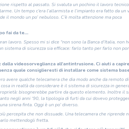
one rispetto al passato. Si svaluta un pochino il lavoro tecnico
larme. Un tempo c’era l’allarmista e l’impianto era fatto da un 
ende il mondo un po’ nebuloso. C’è molta attenzione ma poca
po fai da te…
n gran lavoro. Spesso mi si dice “non sono la Banca d’Italia, non 
 sistema di sicurezza sia efficace: farlo tanto per farlo non po
 dalla videosorveglianza all’antintrusione. Ci aiuti a capir
uenza quale consiglieresti di installare come sistema bas
bero avere qualche telecamera che dia modo anche da remoto di
a cosa in realtà da considerare è il sistema di sicurezza in gener
roprietà: bisognerebbe partire da questo elemento. Inoltre il 
anto negli anni ‘90, la tipologia di furti da cui dovevo protegge
una sirena finta. Oggi è un po’ diverso.
 più percepita che non dissuade. Una telecamera che riprende 
barlo mettendogli fretta.