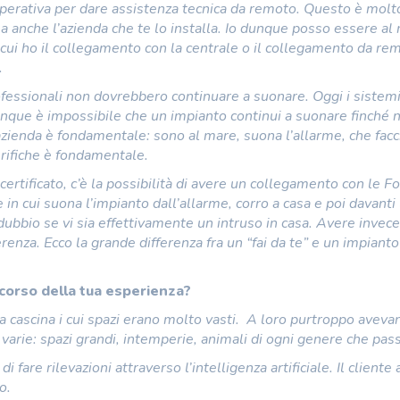
 operativa per dare assistenza tecnica da remoto. Questo è molt
a anche l’azienda che te lo installa. Io dunque posso essere al
cui ho il collegamento con la centrale o il collegamento da re
.
rofessionali non dovrebbero continuare a suonare. Oggi i sistemi
unque è impossibile che un impianto continui a suonare finché 
’azienda è fondamentale: sono al mare, suona l’allarme, che facc
erifiche è fondamentale.
 certificato, c’è la possibilità di avere un collegamento con le F
 in cui suona l’impianto dall’allarme, corro a casa e poi davanti 
dubbio se vi sia effettivamente un intruso in casa. Avere invec
erenza. Ecco la grande differenza fra un “fai da te” e un impianto
l corso della tua esperienza?
cascina i cui spazi erano molto vasti. A loro purtroppo aveva
arie: spazi grandi, intemperie, animali di ogni genere che pas
are rilevazioni attraverso l’intelligenza artificiale. Il cliente a
o.