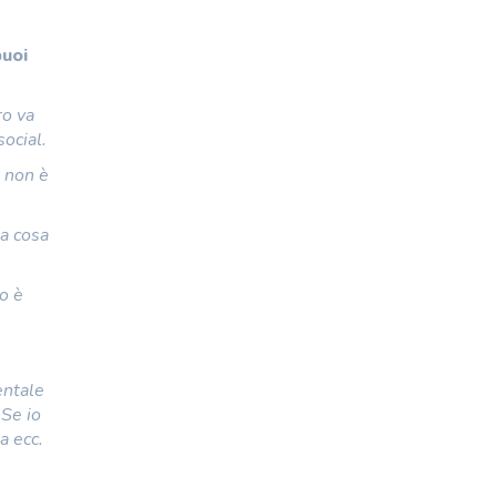
puoi
ro va
ocial.
e non è
la cosa
io è
entale
 Se io
a ecc.