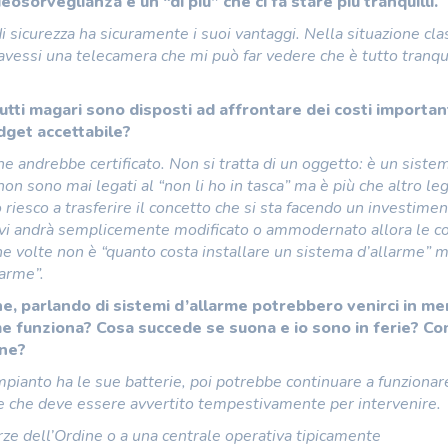
osorveglianza è un “di più” che ci fa stare più tranquilli.
i sicurezza ha sicuramente i suoi vantaggi. Nella situazione cla
 avessi una telecamera che mi può far vedere che è tutto tranqui
tti magari sono disposti ad affrontare dei costi important
dget accettabile?
andrebbe certificato. Non si tratta di un oggetto: è un siste
 non sono mai legati al “non li ho in tasca” ma è più che altro le
o riesco a trasferire il concetto che si sta facendo un investime
ivi andrà semplicemente modificato o ammodernato allora le c
e volte non è “quanto costa installare un sistema d’allarme” 
larme”.
 parlando di sistemi d’allarme potrebbero venirci in me
rme funziona? Cosa succede se suona e io sono in ferie? C
ine?
impianto ha le sue batterie, poi potrebbe continuare a funzionar
nte che deve essere avvertito tempestivamente per intervenire.
rze dell’Ordine o a una centrale operativa tipicamente