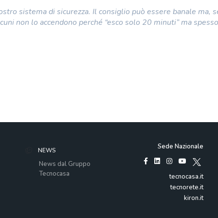
vostro sistema di sicurezza. Il consiglio può essere banale ma, s
o alcuni non lo accendono perché “esco solo 20 minuti” ma spesso
Sede Nazionale
NEWS
News dal Gruppo
Tecnocasa
tecnocasa.it
tecnorete.it
kiron.it