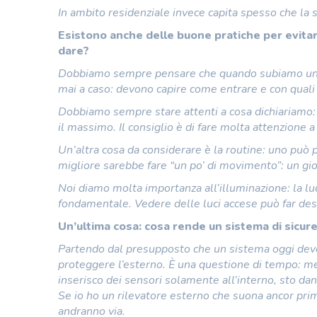
In ambito residenziale invece capita spesso che la so
Esistono anche delle buone pratiche per evitare
dare?
Dobbiamo sempre pensare che quando subiamo un fu
mai a caso: devono capire come entrare e con quali 
Dobbiamo sempre stare attenti a cosa dichiariamo: 
il massimo. Il consiglio è di fare molta attenzione 
Un’altra cosa da considerare è la routine: uno può p
migliore sarebbe fare “un po’ di movimento”: un gior
Noi diamo molta importanza all’illuminazione: la luce
fondamentale. Vedere delle luci accese può far desi
Un’ultima cosa: cosa rende un sistema di sicur
Partendo dal presupposto che un sistema oggi dev
proteggere l’esterno. È una questione di tempo: men
inserisco dei sensori solamente all’interno, sto dando
Se io ho un rilevatore esterno che suona ancor prima
andranno via.