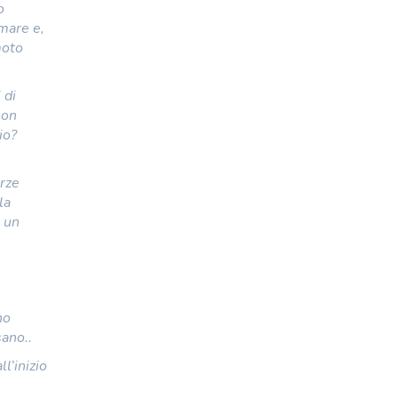
o
 mare e,
moto
 di
non
io?
orze
la
e un
no
sano..
ll’inizio