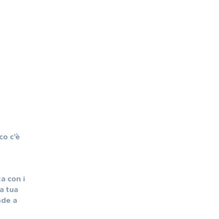
co c’è
a con i
a tua
nde a