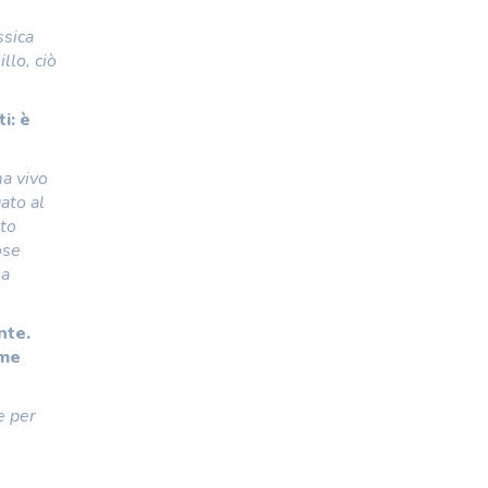
ssica
llo, ciò
i: è
ma vivo
gato al
nto
ose
ma
nte.
ome
e per