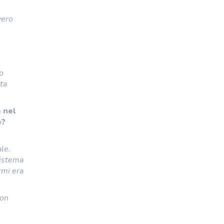
vero
ho
rta
e nel
e?
ale.
sistema
rmi era
non