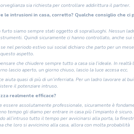
rveglianza sia richiesta per controllare addirittura il partner.
 le intrusioni in casa, corretto? Qualche consiglio che ci 
rto siamo sempre stati oggetto di sopralluoghi. Nessun lad
strumenti. Quindi sicuramente ci hanno controllato, anche sui s
se nel periodo estivo sui social dichiaro che parto per un mes
a questo aspetto.
ensare che chiudere sempre tutto a casa sia l’ideale. In realtà 
no lascio aperto, un giorno chiuso, lascio la luce accesa ecc.
 aiuta quasi di più di un’inferriata. Per un ladro lavorare al bu
stere il potenziare intruso.
ezza realmente efficace?
e essere assolutamente professionale, sicuramente è fondam
o tempo gli diamo per entrare in casa più l’impianto è sicuro.
 all’intruso tutto il tempo per avvicinarsi alla porta, la finestr
 che loro si avvicinino alla casa, allora con molta probabilità