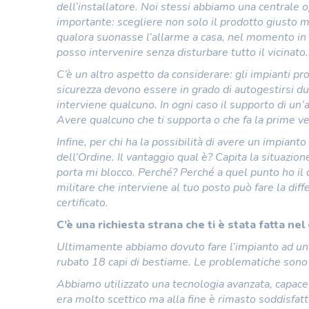
dell’installatore. Noi stessi abbiamo una centrale
importante: scegliere non solo il prodotto giusto m
qualora suonasse l’allarme a casa, nel momento in 
posso intervenire senza disturbare tutto il vicinato.
C’è un altro aspetto da considerare: gli impianti p
sicurezza devono essere in grado di autogestirsi d
interviene qualcuno. In ogni caso il supporto di un
Avere qualcuno che ti supporta o che fa la prime v
Infine, per chi ha la possibilità di avere un impianto
dell’Ordine. Il vantaggio qual è? Capita la situazione
porta mi blocco. Perché? Perché a quel punto ho il 
militare che interviene al tuo posto può fare la diff
certificato.
C’è una richiesta strana che ti è stata fatta ne
Ultimamente abbiamo dovuto fare l’impianto ad una 
rubato 18 capi di bestiame. Le problematiche sono v
Abbiamo utilizzato una tecnologia avanzata, capace di f
era molto scettico ma alla fine è rimasto soddisfatt