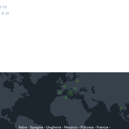
e lo
 è in
Italia
-
Spagna
-
Ungheria
-
Messico
-
Polonia
-
Francia
-