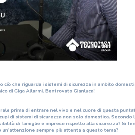
to ciò che riguarda i sistemi di sicurezza in ambito domesti
nico di Giga Allarmi. Bentrovato Gianluca!
ale prima di entrare nel vivo e nel cuore di questa puntat
 occupi di sistemi di sicurezza non solo domestica. Secondo l
bilità di famiglie e imprese rispetto alla sicurezza? Si te
e o un’attenzione sempre più attenta a questo tema?