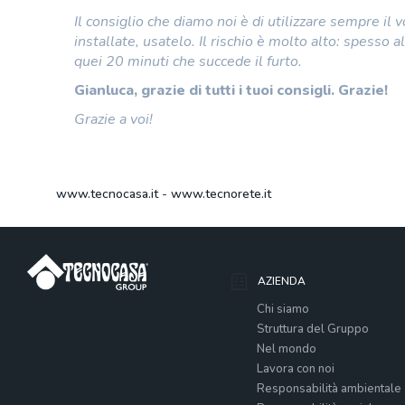
Il consiglio che diamo noi è di utilizzare sempre il 
installate, usatelo. Il rischio è molto alto: spess
quei 20 minuti che succede il furto.
Gianluca, grazie di tutti i tuoi consigli. Grazie!
Grazie a voi!
www.tecnocasa.it
-
www.tecnorete.it
AZIENDA
Chi siamo
Struttura del Gruppo
Nel mondo
Lavora con noi
Responsabilità ambientale