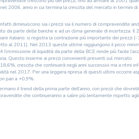
ompravendite crescono più dei prezzi, fino ad arrivare al 2001 qua
 nel 2006, anno in cui termina la crescita del mercato in termini di
infatti diminuiscono sia i prezzi sia il numero di compravendite anc
ito da parte delle banche e ad un clima generale di incertezza. Il 
liare italiano: si registra la contrazione più importante dei prezzi 
etto al 2011). Nel 2013 queste ultime raggiungono il picco mini
14 l’immissione di liquidità da parte della BCE rende più facile l’ac
cia. Questo insieme ai prezzi convenienti presenti sul mercato
18,6%, crescita che continuerà negli anni successivi ma a ritmi infer
ilità nel 2017. Per una leggera ripresa di questi ultimi occorre a
ri pari a +0,9%.
rmano il trend della prima parte dell’anno, con prezzi che dovre
ravendite che continueranno a salire più lentamente rispetto agli