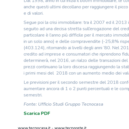
Dal 1998, anno in cui inizia il boom immobiliare, le c
anche questi ultimi decollano per raggiungere il picco
e di valori.
Segue poi la crisi immobiliare: tra il 2007 ed il 2013 
seguito ad una decisa stretta sull’erogazione del cred
particolare è l’anno più difficile per il mercato immobi
in un solo anno) e delle compravendite (-25,8% risp
(403.124), ritornando ai livelli degli anni ’80. Nel 20
credito ad imprese e consumatori che riprendono fidu
determinerà, nel 2016, un rialzo delle transazioni del 
prezzi continuano la loro discesa raggiungendo la stab
i primi mesi del 2018 con un aumento medio dei valo
Le previsioni per il secondo semestre del 2018 confe
aumentare ancora di 1 o 2 punti percentuali e le comp
semestri.
Fonte: Ufficio Studi Gruppo Tecnocasa
Scarica PDF
www.tecnocasa.it
-
www.tecnorete.it