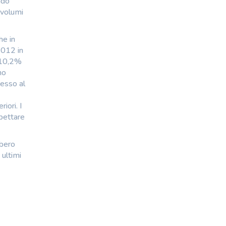
ndo
 volumi
he in
2012 in
(-10,2%
mo
cesso al
iori. I
spettare
bbero
 ultimi