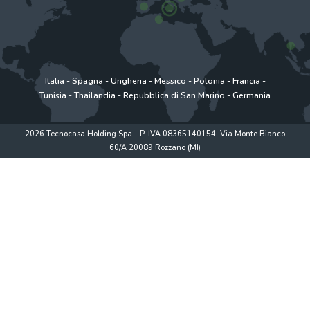
Italia
-
Spagna
-
Ungheria
-
Messico
-
Polonia
-
Francia
-
Tunisia
-
Thailandia
-
Repubblica di San Marino
-
Germania
2026 Tecnocasa Holding Spa - P. IVA 08365140154. Via Monte Bianco
60/A 20089 Rozzano (MI)
Privacy policy
|
Policy utilizzo
|
Cookie Policy
|
www.tecnocasagroup.it