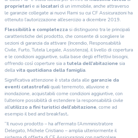
proprietari
e ai
locatari
di un immobile, anche attraverso
le garanzie collegate ai nuovi Rami su cui CF Assicurazioni ha
ottenuto l’autorizzazione all’esercizio a dicembre 2019.
Flessibilità e completezza
si distinguono tra le principali
caratteristiche del prodotto, che consente di scegliere le
sezioni di garanzia da attivare (Incendio, Responsabilità
Civile, Furto, Tutela Legale, Assistenza), il livello di copertura
e le condizioni aggiuntive, sulla base degli effettivi bisogni,
offrendo così coperture sia a
tutela dell’abitazione
sia
della
vita quotidiana della famiglia
.
Significativa attenzione è stata data alle
garanzie da
eventi catastrofali
quali terremoto, alluvione e
inondazione, acquistabili come condizioni aggiuntive, con
l’ulteriore possibilità di estendere la responsabilità civile
all’
utilizzo a fini turistici dell’abitazione
, come ad
esempio il bed and breakfast
.
“Il nuovo prodotto – ha affermato l’Amministratore
Delegato, Michele Cristiano – amplia ulteriormente il
sistema di offerta di CF Assicurazioni con particolare