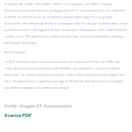
al mondo del credito. Nel tempo l’offerta si è ampliata e, nel 2012, Il Gruppo
Tecnocasa è divenuto azionista di maggioranza di CF Assicurazioni SpA con l’obiettivo
di offrire un servizio ancor più completo ai propri clienti. Oggi CF è un gruppo
assicurativo che comprende anche la Compagnia Vita CF Life SpA e distribuisce i propri
prodotti attraverso 100 agenti e broker, 10 banche e finanziarie e oltre 2.000 mediatori
creditizi, di cui 750 appartenenti a Kìron Partner SpA, società di mediazione creditizia
del Gruppo Tecnocasa.
BCC di Flumeri
La BCC di Flumeri nasce come Cassa Rurale ed Artigiana di Flumeri nel 1982
allo
scopo di prestare aiuto economico alle famiglie, agli agricoltori e ai piccoli artigiani
della zona.
La crescita costante ha portato, a fine 2002, il patrimonio della Banca ad
oltre 15 milioni di euro. L’apertura, ad oggi, di 16 filiali dà alla Banca ancora maggiori
possibilità di sviluppo e di patrimonializzazione.
Fonte: Gruppo CF Assicurazioni
Scarica PDF