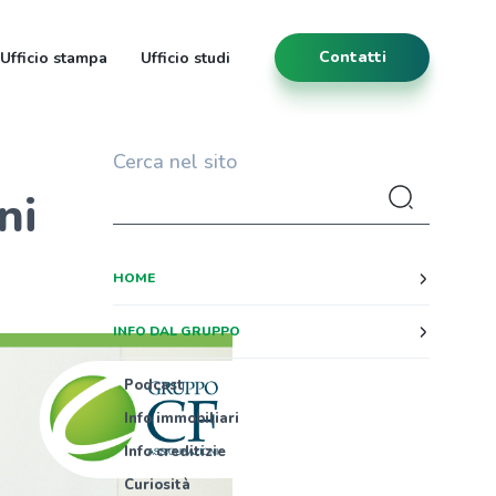
Contatti
Ufficio stampa
Ufficio studi
Cerca nel sito
ni
HOME
INFO DAL GRUPPO
Podcast
Info immobiliari
Info creditizie
Curiosità