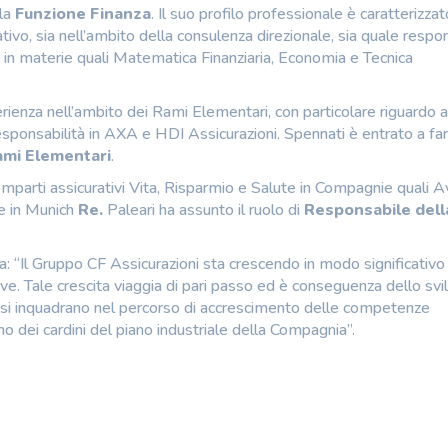
lla
Funzione Finanza
. Il suo profilo professionale è caratterizza
tivo, sia nell’ambito della consulenza direzionale, sia quale respo
a in materie quali Matematica Finanziaria, Economia e Tecnica
rienza nell’ambito dei Rami Elementari, con particolare riguardo a
 responsabilità in AXA e HDI Assicurazioni. Spennati è entrato a fa
ami Elementari
.
comparti assicurativi Vita, Risparmio e Salute in Compagnie quali A
ne in Munich
Re.
Paleari ha assunto il ruolo di
Responsabile dell
“Il Gruppo CF Assicurazioni sta crescendo in modo significativo 
tive. Tale crescita viaggia di pari passo ed è conseguenza dello sv
nti si inquadrano nel percorso di accrescimento delle competenze
no dei cardini del piano industriale della Compagnia”.