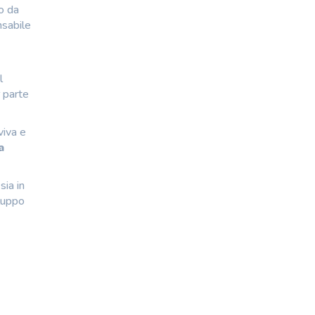
to da
nsabile
l
r parte
viva e
a
sia in
iluppo