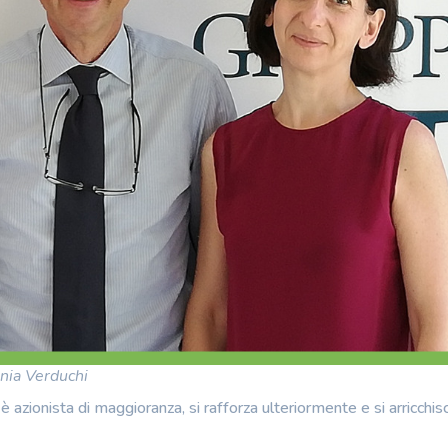
ania Verduchi
 azionista di maggioranza, si rafforza ulteriormente e si arricchis