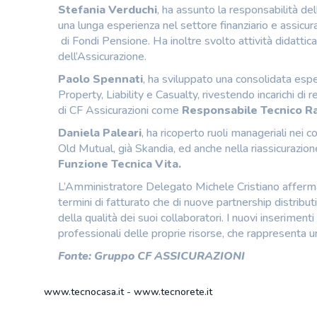
Stefania Verduchi
, ha assunto la responsabilità de
una lunga esperienza nel settore finanziario e assicura
di Fondi Pensione. Ha inoltre svolto attività didattic
dell’Assicurazione.
Paolo Spennati
, ha sviluppato una consolidata espe
Property, Liability e Casualty, rivestendo incarichi di
di CF Assicurazioni come
Responsabile Tecnico R
Daniela Paleari
, ha ricoperto ruoli manageriali nei 
Old Mutual, già Skandia, ed anche nella riassicurazio
Funzione
Tecnica Vita.
L’Amministratore Delegato Michele Cristiano afferma: 
termini di fatturato che di nuove partnership distribu
della qualità dei suoi collaboratori. I nuovi inserime
professionali delle proprie risorse, che rappresenta u
Fonte: Gruppo CF ASSICURAZIONI
www.tecnocasa.it
-
www.tecnorete.it