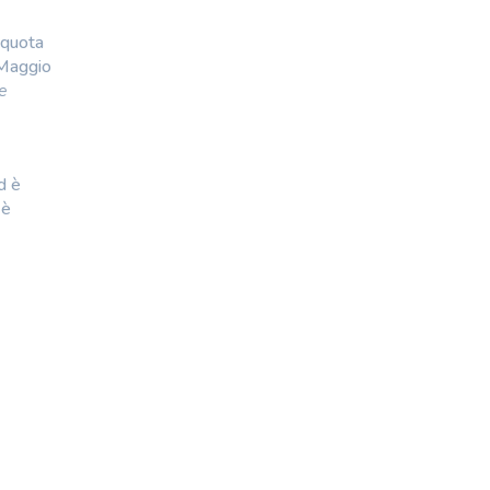
 quota
 Maggio
e
d è
 è