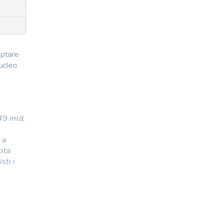
optare
nucleo
-49 mld,
 a
ita
sti i