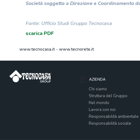
Società soggetta a Direzione e Coordinamento da
Fonte: Ufficio Studi Gruppo Tecnocasa
scarica PDF
www.tecnocasa.it
-
www.tecnorete.it
AZIENDA
Chi siamo
Struttura del Gruppo
Nel mondo
Lavora con noi
Responsabilità ambientale
Responsabilità sociale