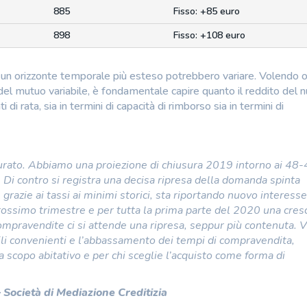
885
Fisso: +85 euro
898
Fisso: +108 euro
e in un orizzonte temporale più esteso potrebbero variare. Volendo 
 del mutuo variabile, è fondamentale capire quanto il reddito del 
 di rata, sia in termini di capacità di rimborso sia in termini di
tturato. Abbiamo una proiezione di chiusura 2019 intorno ai 48
 Di contro si registra una decisa ripresa della domanda spinta
grazie ai tassi ai minimi storici, sta riportando nuovo interesse
prossimo trimestre e per tutta la prima parte del 2020 una cresc
mpravendite ci si attende una ripresa, seppur più contenuta. Vi
bili convenienti e l’abbassamento dei tempi di compravendita,
copo abitativo e per chi sceglie l’acquisto come forma di
–
Società di Mediazione Creditizia