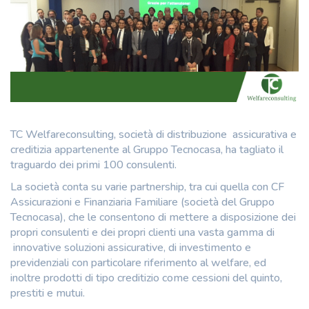
TC Welfareconsulting, società di distribuzione assicurativa e
creditizia appartenente al Gruppo Tecnocasa, ha tagliato il
traguardo dei primi 100 consulenti.
La società conta su varie partnership, tra cui quella con CF
Assicurazioni e Finanziaria Familiare (società del Gruppo
Tecnocasa), che le consentono di mettere a disposizione dei
propri consulenti e dei propri clienti una vasta gamma di
innovative soluzioni assicurative, di investimento e
previdenziali con particolare riferimento al welfare, ed
inoltre prodotti di tipo creditizio come cessioni del quinto,
prestiti e mutui.