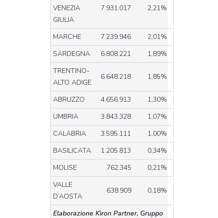
VENEZIA
7.931.017
2,21%
GIULIA
MARCHE
7.239.946
2,01%
SARDEGNA
6.808.221
1,89%
TRENTINO-
6.648.218
1,85%
ALTO ADIGE
ABRUZZO
4.656.913
1,30%
UMBRIA
3.843.328
1,07%
CALABRIA
3.595.111
1,00%
BASILICATA
1.205.813
0,34%
MOLISE
762.345
0,21%
VALLE
638.909
0,18%
D’AOSTA
Elaborazione Kìron Partner, Gruppo