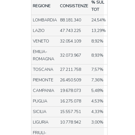
% SUL
REGIONE
CONSISTENZE
TOT
LOMBARDIA
88.181.340
24,54%
LAZIO
47.743.225
13,29%
VENETO
32.054.109
8,92%
EMILIA-
32.073.967
8,93%
ROMAGNA
TOSCANA
27.211.758
7,57%
PIEMONTE
26.450.509
7,36%
CAMPANIA
19.678.073
5,48%
PUGLIA
16.275.078
4,53%
SICILIA
15.557.751
4,33%
LIGURIA
10.778.942
3,00%
FRIULI-