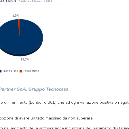
 Partner SpA, Gruppo Tecnocasa
 di riferimento (Euribor o BCE) che ad ogni variazione positiva o negat
’opzione di avere un tetto massimo da non superare.
nito nel momento della sottoscrizione in funzione del parametro di riferi