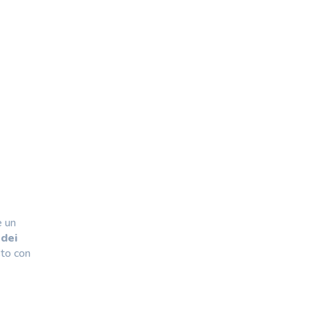
e un
 dei
sto con