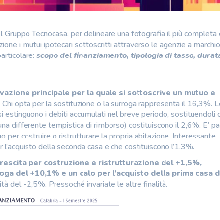
el Gruppo Tecnocasa, per delineare una fotografia il più completa 
zione i mutui ipotecari sottoscritti attraverso le agenzie a marchio
articolare:
scopo del finanziamento, tipologia di tasso, durat
ivazione principale per la quale si sottoscrive un mutuo e
.
Chi opta per la sostituzione o la surroga rappresenta il 16,3%. L
 si estinguono i debiti accumulati nel breve periodo, sostituendoli 
a differente tempistica di rimborso) costituiscono il 2,6%. E’ par
per costruire o ristrutturare la propria abitazione. Interessante
 l’acquisto della seconda casa e che costituiscono l’1,3%.
rescita per costruzione e ristrutturazione del +1,5%,
ga del +10,1% e un calo per l’acquisto della prima casa d
à del -2,5%. Pressoché invariate le altre finalità.