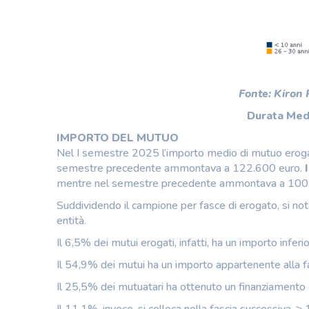
Fonte: Kiron
Durata Medi
IMPORTO DEL MUTUO
Nel I semestre 2025 l’importo medio di mutuo erogato
semestre precedente ammontava a 122.600 euro.
mentre nel semestre precedente ammontava a 100
Suddividendo il campione per fasce di erogato, si not
entità.
Il 6,5% dei mutui erogati, infatti, ha un importo infer
Il 54,9% dei mutui ha un importo appartenente alla 
Il 25,5% dei mutuatari ha ottenuto un finanziament
Il 11,1%, invece, si colloca nella fascia successiva,