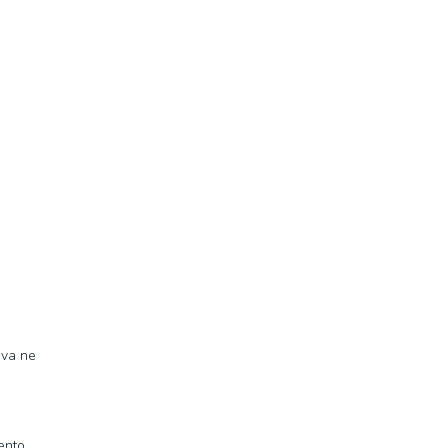
iva ne
mento