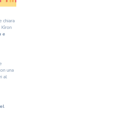
e chiara
 Kìron
a e
e
con una
i al
el