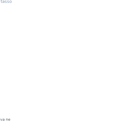
 tasso
iva ne