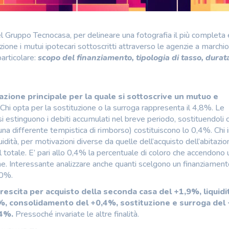
el Gruppo Tecnocasa, per delineare una fotografia il più completa 
zione i mutui ipotecari sottoscritti attraverso le agenzie a marchio
articolare:
scopo del finanziamento, tipologia di tasso, durat
vazione principale per la quale si sottoscrive un mutuo e
Chi opta per la sostituzione o la surroga rappresenta il 4,8%. Le
 si estinguono i debiti accumulati nel breve periodo, sostituendoli 
na differente tempistica di rimborso) costituiscono lo 0,4%. Chi 
idità, per motivazioni diverse da quelle dell’acquisto dell’abitazio
l totale. E’ pari allo 0,4% la percentuale di coloro che accendono 
ione. Interessante analizzare anche quanti scelgono un finanziamen
,0%.
escita per acquisto della seconda casa del +1,9%, liquidi
4%, consolidamento del +0,4%, sostituzione e surroga del
,4%.
Pressoché invariate le altre finalità.