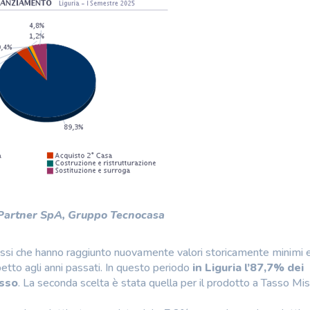
 Partner SpA, Gruppo Tecnocasa
 tassi che hanno raggiunto nuovamente valori storicamente minimi 
etto agli anni passati. In questo periodo
in Liguria l’87,7% dei
isso
. La seconda scelta è stata quella per il prodotto a Tasso Mi