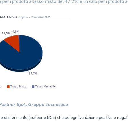
 per i prodotti a tasso misto del +7,2% e un calo per i prodotti a
 Partner SpA, Gruppo Tecnocasa
 di riferimento (Euribor o BCE) che ad ogni variazione positiva o negat