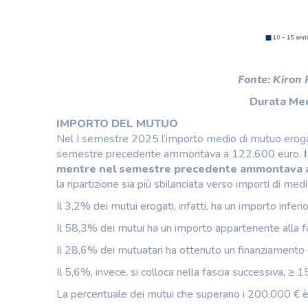
Fonte: Kiron
Durata Med
IMPORTO DEL MUTUO
Nel I semestre 2025 l’importo medio di mutuo erogato
semestre precedente ammontava a 122.600 euro.
mentre nel semestre precedente ammontava 
la ripartizione sia più sbilanciata verso importi di med
Il 3,2% dei mutui erogati, infatti, ha un importo infer
Il 58,3% dei mutui ha un importo appartenente alla 
Il 28,6% dei mutuatari ha ottenuto un finanziament
Il 5,6%, invece, si colloca nella fascia successiva, 
La percentuale dei mutui che superano i 200.000 € è