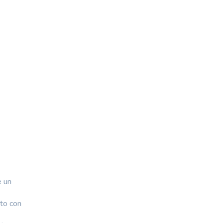
e un
sto con