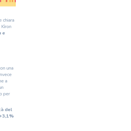
e chiara
 Kìron
a e
con una
invece
ne a
un
to per
tà del
 +3,1%