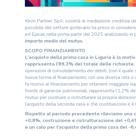
Kìron Partner SpA, società di mediazione creditizia d
possibile del settore ipotecario ha preso in considera
ed Epicas nella prima parte del 2025 analizzando in p
importo medio del mutuo.
SCOPO FINANZIAMENTO
L’acquisto della prima casa in Liguria è la moti
rappresenta l’89,3% del totale delle richieste.
operazioni di consolidamento dei debiti, (con il quale
nuova forma di finanziamento con una diversa rata o u
fa ricorso al finanziamento per ottenere maggiore liqu
fronte di garanzie patrimoniali, rappresenta l’1,2% de
mutuo per costruire o ristrutturare la propria abitaz
l’acquisto della seconda casa e che costituiscono il 4
Rispetto al periodo precedente rileviamo una cr
+0,8%, costruzione e ristrutturazione del +0,
e un calo per l’acquisto della prima casa del -6