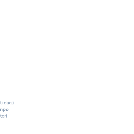
i dagli
empo
tori