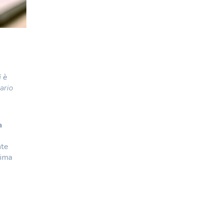
i è
ario
a
ate
sima