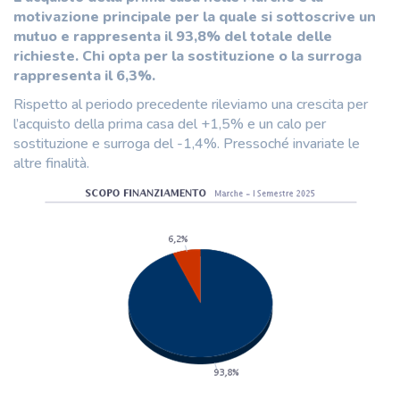
motivazione principale per la quale si sottoscrive un
mutuo e rappresenta il 93,8% del totale delle
richieste. Chi opta per la sostituzione o la surroga
rappresenta il 6,3%.
Rispetto al periodo precedente rileviamo una crescita per
l’acquisto della prima casa del +1,5% e un calo per
sostituzione e surroga del -1,4%. Pressoché invariate le
altre finalità.