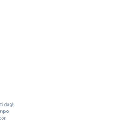
i dagli
empo
tori