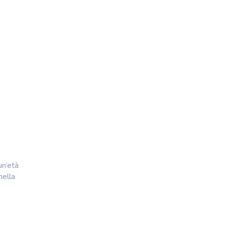
un’età
nella