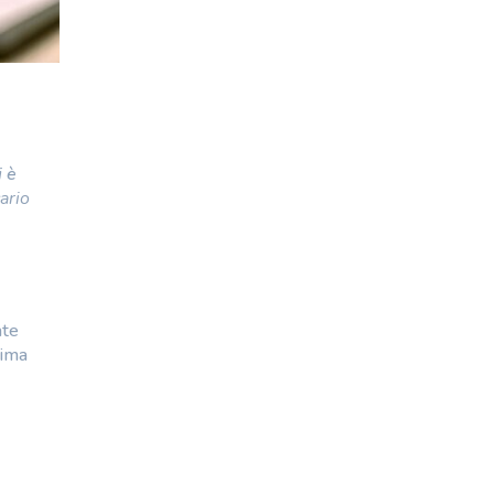
i è
ario
ate
sima