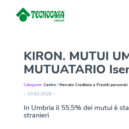
KIRON. MUTUI UM
MUTUATARIO Ise
Categorie:
Centro
/
Mercato Creditizio e Prestiti personali
– 10.02.2026 –
In Umbria il 55,5% dei mutui è sta
stranieri