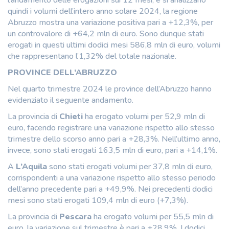
quindi i volumi dell’intero anno solare 2024, la regione
Abruzzo mostra una variazione positiva pari a +12,3%, per
un controvalore di +64,2 mln di euro. Sono dunque stati
erogati in questi ultimi dodici mesi 586,8 mln di euro, volumi
che rappresentano l’1,32% del totale nazionale.
PROVINCE DELL’ABRUZZO
Nel quarto trimestre 2024 le province dell’Abruzzo hanno
evidenziato il seguente andamento.
La provincia di
Chieti
ha erogato volumi per 52,9 mln di
euro, facendo registrare una variazione rispetto allo stesso
trimestre dello scorso anno pari a +28,3%. Nell’ultimo anno,
invece, sono stati erogati 163,5 mln di euro, pari a +14,1%.
A
L’Aquila
sono stati erogati volumi per 37,8 mln di euro,
corrispondenti a una variazione rispetto allo stesso periodo
dell’anno precedente pari a +49,9%. Nei precedenti dodici
mesi sono stati erogati 109,4 mln di euro (+7,3%).
La provincia di
Pescara
ha erogato volumi per 55,5 mln di
euro, la variazione sul trimestre è pari a +28,9%. I dodici