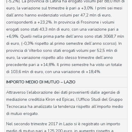
(-5,2%). La provincia di Latina ha erogato volumi per 88,0 mln di
euro, la variazione sul trimestre è pari a +3,0%. I primi sei mesi
dall’anno hanno evidenziato volumi per 47,2 mln di euro,
corrispondenti a +23,2%. In provincia di Frosinone i volumi
erogati sono stati 43,3 mln di euro, con una variazione pari a
+6,9%. Quelli nella prima parte dell’anno sono stati 3068,7 mln
di euro, (-0,3% rispetto al primo semestre dell’anno scorso). In
provincia di Viterbo sono stati erogati volumi per 52,5 mln di
euro, la variazione rispetto allo stesso trimestre dell’anno
precedente pari a +14,8%. Il primo semestre ha visto un totale
di 103,6 mln di euro, con una variazione di +18,4%.
IMPORTO MEDIO DI MUTUO – LAZIO
Attraverso l’elaborazione dei dati provenienti dalle agenzie di
mediazione creditizia Kìron ed Epicas, l’Ufficio Studi del Gruppo
Tecnocasa ha analizzato la tendenza rispetto all’importo medio
di mutuo erogato.
Nel secondo trimestre 2017 in Lazio si è registrato un importo
medio di mutuo pari a 125.200 euro, in aumento rispetto a