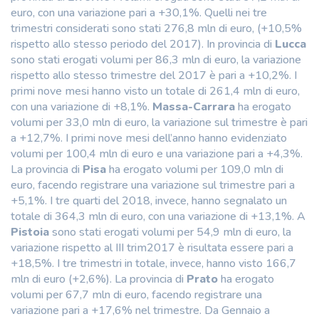
euro, con una variazione pari a +30,1%. Quelli nei tre
trimestri considerati sono stati 276,8 mln di euro, (+10,5%
rispetto allo stesso periodo del 2017). In provincia di
Lucca
sono stati erogati volumi per 86,3 mln di euro, la variazione
rispetto allo stesso trimestre del 2017 è pari a +10,2%. I
primi nove mesi hanno visto un totale di 261,4 mln di euro,
con una variazione di +8,1%.
Massa-Carrara
ha erogato
volumi per 33,0 mln di euro, la variazione sul trimestre è pari
a +12,7%. I primi nove mesi dell’anno hanno evidenziato
volumi per 100,4 mln di euro e una variazione pari a +4,3%.
La provincia di
Pisa
ha erogato volumi per 109,0 mln di
euro, facendo registrare una variazione sul trimestre pari a
+5,1%. I tre quarti del 2018, invece, hanno segnalato un
totale di 364,3 mln di euro, con una variazione di +13,1%. A
Pistoia
sono stati erogati volumi per 54,9 mln di euro, la
variazione rispetto al III trim2017 è risultata essere pari a
+18,5%. I tre trimestri in totale, invece, hanno visto 166,7
mln di euro (+2,6%). La provincia di
Prato
ha erogato
volumi per 67,7 mln di euro, facendo registrare una
variazione pari a +17,6% nel trimestre. Da Gennaio a