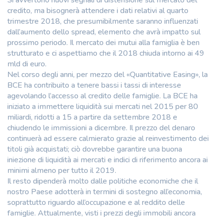
Si avvertono nuovi segnali di distensione sul mercato del
credito, ma bisognerà attendere i dati relativi al quarto
trimestre 2018, che presumibilmente saranno influenzati
dall’aumento dello spread, elemento che avrà impatto sul
prossimo periodo. Il mercato dei mutui alla famiglia è ben
strutturato e ci aspettiamo che il 2018 chiuda intorno ai 49
mld di euro.
Nel corso degli anni, per mezzo del «Quantitative Easing», la
BCE ha contribuito a tenere bassi i tassi di interesse
agevolando l’accesso al credito delle famiglie. La BCE ha
iniziato a immettere liquidità sui mercati nel 2015 per 80
miliardi, ridotti a 15 a partire da settembre 2018 e
chiudendo le immissioni a dicembre. Il prezzo del denaro
continuerà ad essere calmierato grazie al reinvestimento dei
titoli già acquistati; ciò dovrebbe garantire una buona
iniezione di liquidità ai mercati e indici di riferimento ancora ai
minimi almeno per tutto il 2019.
Il resto dipenderà molto dalle politiche economiche che il
nostro Paese adotterà in termini di sostegno all’economia,
soprattutto riguardo all’occupazione e al reddito delle
famiglie. Attualmente, visti i prezzi degli immobili ancora