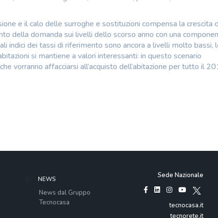
ne e il calo delle surroghe e sostituzioni compensa la crescita 
amento della domanda sui livelli dello scorso anno con una componen
li indici dei tassi di riferimento sono ancora a livelli molto bassi, 
bitazioni si mantiene a valori interessanti: in questo scenario
e vorranno affacciarsi all’acquisto dell’abitazione per tutto il 2
Sede Nazionale
NEWS
News dal Gruppo
Tecnocasa
tecnocasa.it
tecnorete.it