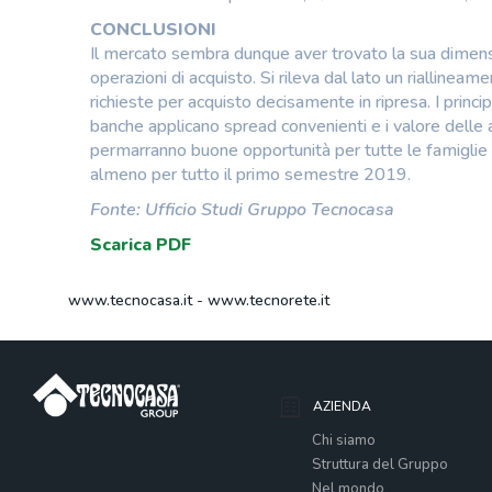
CONCLUSIONI
Il mercato sembra dunque aver trovato la sua dimensio
operazioni di acquisto. Si rileva dal lato un rialline
richieste per acquisto decisamente in ripresa. I principa
banche applicano spread convenienti e i valore delle a
permarranno buone opportunità per tutte le famiglie ch
almeno per tutto il primo semestre 2019.
Fonte: Ufficio Studi Gruppo Tecnocasa
Scarica PDF
www.tecnocasa.it
-
www.tecnorete.it
AZIENDA
Chi siamo
Struttura del Gruppo
Nel mondo