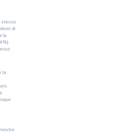
o stesso
lioni di
a la
,4%).
tesso
 la
uro.
a
unque
imestre