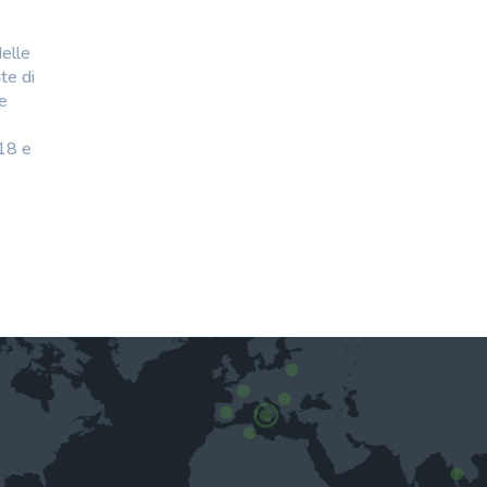
delle
te di
le
018 e