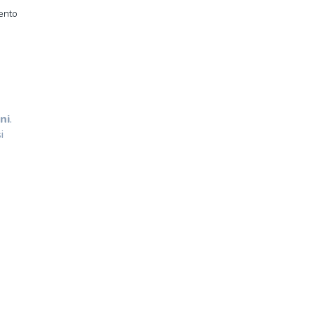
mento
ni
.
i