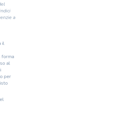
del
ndici
genzie a
 il
a forma
so al
i
uo per
isto
el