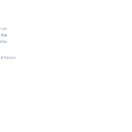
e un
 ha
elle
 a tasso