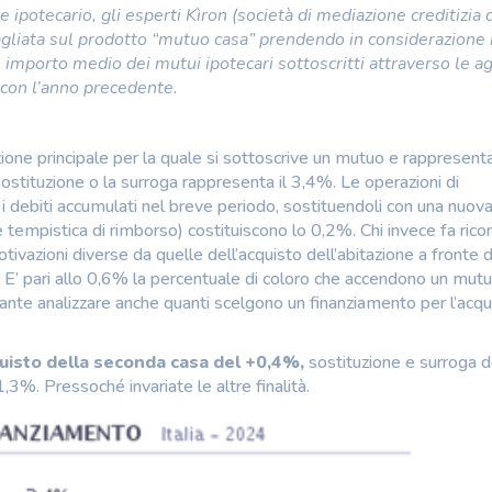
ipotecario, gli esperti Kìron (società di mediazione creditizia 
liata sul prodotto “mutuo casa” prendendo in considerazione i
 importo medio dei mutui ipotecari sottoscritti attraverso le a
 con l’anno precedente.
ione principale per la quale si sottoscrive un mutuo e rappresenta
 sostituzione o la surroga rappresenta il 3,4%. Le operazioni di
o i debiti accumulati nel breve periodo, sostituendoli con una nuov
 tempistica di rimborso) costituiscono lo 0,2%. Chi invece fa ricor
ivazioni diverse da quelle dell’acquisto dell’abitazione a fronte d
. E’ pari allo 0,6% la percentuale di coloro che accendono un mut
essante analizzare anche quanti scelgono un finanziamento per l’acqu
quisto della seconda casa del +0,4%,
sostituzione e surroga d
,3%. Pressoché invariate le altre finalità.