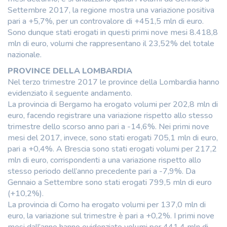
Settembre 2017, la regione mostra una variazione positiva
pari a +5,7%, per un controvalore di +451,5 mln di euro.
Sono dunque stati erogati in questi primi nove mesi 8.418,8
mln di euro, volumi che rappresentano il 23,52% del totale
nazionale.
PROVINCE DELLA LOMBARDIA
Nel terzo trimestre 2017 le province della Lombardia hanno
evidenziato il seguente andamento.
La provincia di Bergamo ha erogato volumi per 202,8 mln di
euro, facendo registrare una variazione rispetto allo stesso
trimestre dello scorso anno pari a -14,6%. Nei primi nove
mesi del 2017, invece, sono stati erogati 705,1 mln di euro,
pari a +0,4%. A Brescia sono stati erogati volumi per 217,2
mln di euro, corrispondenti a una variazione rispetto allo
stesso periodo dell’anno precedente pari a -7,9%. Da
Gennaio a Settembre sono stati erogati 799,5 mln di euro
(+10,2%).
La provincia di Como ha erogato volumi per 137,0 mln di
euro, la variazione sul trimestre è pari a +0,2%. I primi nove
mesi dall’anno hanno evidenziato volumi per 441,4 mln di