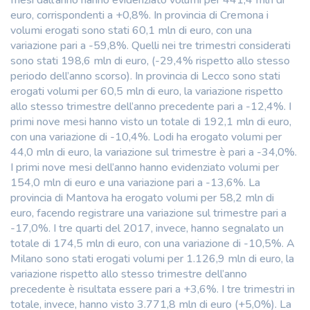
euro, corrispondenti a +0,8%. In provincia di Cremona i
volumi erogati sono stati 60,1 mln di euro, con una
variazione pari a -59,8%. Quelli nei tre trimestri considerati
sono stati 198,6 mln di euro, (-29,4% rispetto allo stesso
periodo dell’anno scorso). In provincia di Lecco sono stati
erogati volumi per 60,5 mln di euro, la variazione rispetto
allo stesso trimestre dell’anno precedente pari a -12,4%. I
primi nove mesi hanno visto un totale di 192,1 mln di euro,
con una variazione di -10,4%. Lodi ha erogato volumi per
44,0 mln di euro, la variazione sul trimestre è pari a -34,0%.
I primi nove mesi dell’anno hanno evidenziato volumi per
154,0 mln di euro e una variazione pari a -13,6%. La
provincia di Mantova ha erogato volumi per 58,2 mln di
euro, facendo registrare una variazione sul trimestre pari a
-17,0%. I tre quarti del 2017, invece, hanno segnalato un
totale di 174,5 mln di euro, con una variazione di -10,5%. A
Milano sono stati erogati volumi per 1.126,9 mln di euro, la
variazione rispetto allo stesso trimestre dell’anno
precedente è risultata essere pari a +3,6%. I tre trimestri in
totale, invece, hanno visto 3.771,8 mln di euro (+5,0%). La