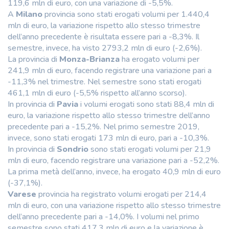
119,6 mln di euro, con una variazione di -5,5%.
A
Milano
provincia sono stati erogati volumi per 1.440,4
mln di euro, la variazione rispetto allo stesso trimestre
dell’anno precedente è risultata essere pari a -8,3%. Il
semestre, invece, ha visto 2793,2 mln di euro (-2,6%).
La provincia di
Monza-Brianza
ha erogato volumi per
241,9 mln di euro, facendo registrare una variazione pari a
-11,3% nel trimestre. Nel semestre sono stati erogati
461,1 mln di euro (-5,5% rispetto all’anno scorso).
In provincia di
Pavia
i volumi erogati sono stati 88,4 mln di
euro, la variazione rispetto allo stesso trimestre dell’anno
precedente pari a -15,2%. Nel primo semestre 2019,
invece, sono stati erogati 173 mln di euro, pari a -10,3%.
In provincia di
Sondrio
sono stati erogati volumi per 21,9
mln di euro, facendo registrare una variazione pari a -52,2%.
La prima metà dell’anno, invece, ha erogato 40,9 mln di euro
(-37,1%).
Varese
provincia ha registrato volumi erogati per 214,4
mln di euro, con una variazione rispetto allo stesso trimestre
dell’anno precedente pari a -14,0%. I volumi nel primo
semestre sono stati 417,3 mln di euro e la variazione è