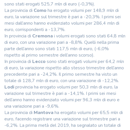
sono stati erogati 525,7 mln di euro (-0,3%).
La provincia di
Como
ha erogato volumi per 148,9 mln di
euro, la variazione sul trimestre è pari a -20,3%. I primi sei
mesi dall’anno hanno evidenziato volumi per 286,4 mln di
euro, corrispondenti a -13,7%.
In provincia di
Cremona
i volumi erogati sono stati 64,8 mln
di euro, con una variazione pari a -8,8%. Quelli nella prima
parte dell’anno sono stati 117,5 mln di euro, (-6,0%
rispetto al primo semestre dell’anno scorso).
In provincia di
Lecco
sono stati erogati volumi per 64,2 mln
di euro, la variazione rispetto allo stesso trimestre dell’anno
precedente pari a -24,2%. Il primo semestre ha visto un
totale di 128,7 mln di euro, con una variazione di -12,2%.
Lodi
provincia ha erogato volumi per 50,3 mln di euro, la
variazione sul trimestre è pari a -14,1%. I primi sei mesi
dell’anno hanno evidenziato volumi per 96,3 mln di euro e
una variazione pari a -9,6%.
La provincia di
Mantova
ha erogato volumi per 65,5 mln di
euro, facendo registrare una variazione sul trimestre pari a
-6,2%. La prima metà del 2019, ha segnalato un totale di