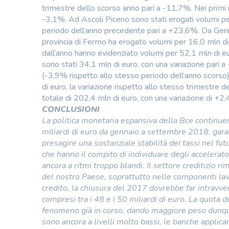
trimestre dello scorso anno pari a -11,7%. Nei primi 
-3,1%. Ad Ascoli Piceno sono stati erogati volumi per
periodo dell’anno precedente pari a +23,6%. Da Genn
provincia di Fermo ha erogato volumi per 16,0 mln di 
dall’anno hanno evidenziato volumi per 52,1 mln di eu
sono stati 34,1 mln di euro, con una variazione pari a 
(-3,9% rispetto allo stesso periodo dell’anno scorso)
di euro, la variazione rispetto allo stesso trimestre 
totale di 202,4 mln di euro, con una variazione di +2
CONCLUSIONI
La politica monetaria espansiva della Bce continuerà
miliardi di euro da gennaio a settembre 2018, garan
presagire una sostanziale stabilità dei tassi nel fut
che hanno il compito di individuare degli accelerato
ancora a ritmi troppo blandi. Il settore creditizio
del nostro Paese, soprattutto nelle componenti lavo
credito, la chiusura del 2017 dovrebbe far intravve
compresi tra i 48 e i 50 miliardi di euro. La quota 
fenomeno già in corso, dando maggiore peso dunque al
sono ancora a livelli molto bassi, le banche applica