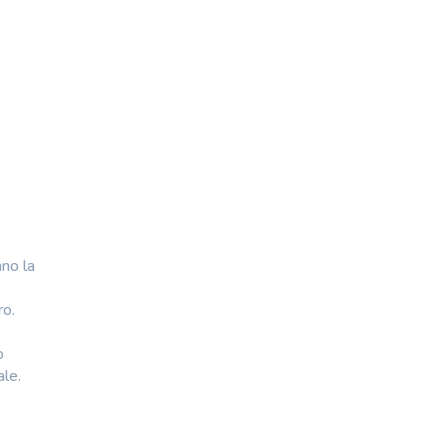
ano la
ro.
o
ale.