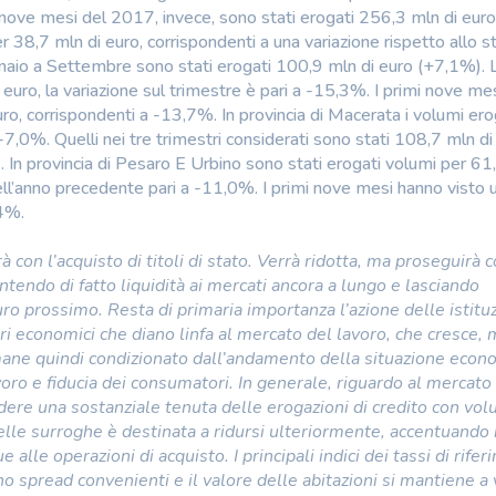
nove mesi del 2017, invece, sono stati erogati 256,3 mln di euro,
 38,7 mln di euro, corrispondenti a una variazione rispetto allo 
aio a Settembre sono stati erogati 100,9 mln di euro (+7,1%). 
euro, la variazione sul trimestre è pari a -15,3%. I primi nove me
ro, corrispondenti a -13,7%. In provincia di Macerata i volumi ero
-7,0%. Quelli nei tre trimestri considerati sono stati 108,7 mln di
. In provincia di Pesaro E Urbino sono stati erogati volumi per 61
dell’anno precedente pari a -11,0%. I primi nove mesi hanno visto 
,4%.
 con l’acquisto di titoli di stato. Verrà ridotta, ma proseguirà 
tendo di fatto liquidità ai mercati ancora a lungo e lasciando
uro prossimo. Resta di primaria importanza l’azione delle istitu
ri economici che diano linfa al mercato del lavoro, che cresce, 
 rimane quindi condizionato dall’andamento della situazione econ
ro e fiducia dei consumatori. In generale, riguardo al mercato
dere una sostanziale tenuta delle erogazioni di credito con vol
delle surroghe è destinata a ridursi ulteriormente, accentuando 
le operazioni di acquisto. I principali indici dei tassi di rife
no spread convenienti e il valore delle abitazioni si mantiene a 