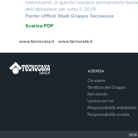
interessanti: in questo scenario permarranno buone 
dell’abitazione per tutto il 2018.
Fonte: Ufficio Studi Gruppo Tecnocasa
Scarica PDF
www.tecnocasa.it
-
www.tecnorete.it
AZIENDA
Chi siamo
Struttura del Gruppo
Nel mondo
Lavora con noi
Responsabilità ambientale
Responsabilità sociale
2026 