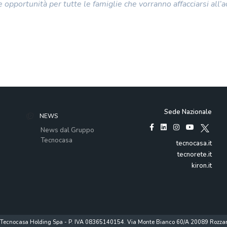
opportunità per tutte le famiglie che vorranno affacciarsi all’a
Sede Nazionale
NEWS
News dal Gruppo
Tecnocasa
tecnocasa.it
tecnorete.it
kiron.it
Tecnocasa Holding Spa - P. IVA 08365140154. Via Monte Bianco 60/A 20089 Rozzan