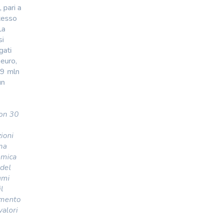
 pari a
stesso
La
si
gati
 euro,
,9 mln
un
con 30
zioni
ma
omica
 del
umi
il
rimento
valori