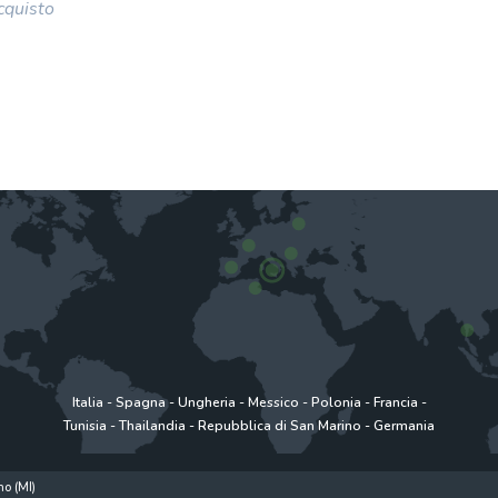
cquisto
Italia
-
Spagna
-
Ungheria
-
Messico
-
Polonia
-
Francia
-
Tunisia
-
Thailandia
-
Repubblica di San Marino
-
Germania
o (MI)