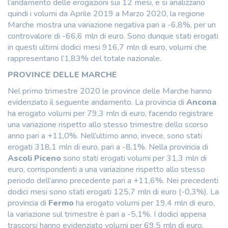
l’andamento delle erogazioni sui 12 mesi, e si analizzano
quindi i volumi da Aprile 2019 a Marzo 2020, la regione
Marche mostra una variazione negativa pari a -6,8%, per un
controvalore di -66,6 mln di euro. Sono dunque stati erogati
in questi ultimi dodici mesi 916,7 mln di euro, volumi che
rappresentano l’1,83% del totale nazionale.
PROVINCE DELLE MARCHE
Nel primo trimestre 2020 le province delle Marche hanno
evidenziato il seguente andamento. La provincia di
Ancona
ha erogato volumi per 79,3 mln di euro, facendo registrare
una variazione rispetto allo stesso trimestre dello scorso
anno pari a +11,0%. Nell’ultimo anno, invece, sono stati
erogati 318,1 mln di euro, pari a -8,1%. Nella provincia di
Ascoli Piceno
sono stati erogati volumi per 31,3 mln di
euro, corrispondenti a una variazione rispetto allo stesso
periodo dell’anno precedente pari a +11,6%. Nei precedenti
dodici mesi sono stati erogati 125,7 mln di euro (-0,3%). La
provincia di
Fermo
ha erogato volumi per 19,4 mln di euro,
la variazione sul trimestre è pari a -5,1%. I dodici appena
trascorsi hanno evidenziato volumi per 69,5 mln di euro,