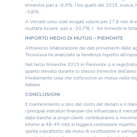
trimestre pari a -6,9%. I tre quarti del 2019, invece,
-5,8%.
A Vercelli sono stati erogati volumi per 17,8 mln di e
risultata essere pari a -20,7%. I tre trimestri in to
IMPORTO MEDIO DI MUTUO – PIEMONTE
Attraverso l’elaborazione dei dati provenienti dalle ag
Tecnocasa ha analizzato la tendenza rispetto all’imp
Nel terzo trimestre 2019 in Piemonte si è registrat
quanto rilevato durante lo stesso trimestre dell’an
Mediamente colui che sottoscrive un mutuo nella regio
italiano.
CONCLUSIONI
Il mantenimento a zero del costo del denaro e il rila
i principali indicatori finanziari che influenzano il mer
dalle banche ai propri clienti, contribuiranno a movime
intorno ai 48-49 mld, in leggera contrazione rispetto
spinta soprattutto dai mutui di sostituzione e surroga 