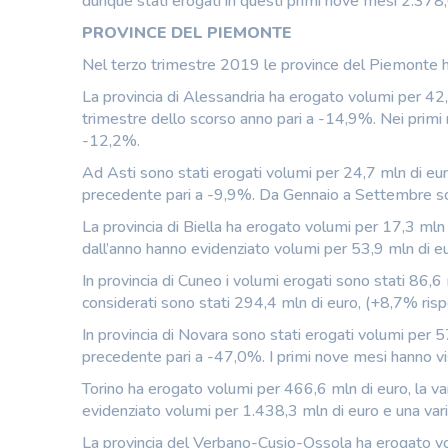
dunque stati erogati in questi primi nove mesi 2.378,
PROVINCE DEL PIEMONTE
Nel terzo trimestre 2019 le province del Piemonte 
La provincia di Alessandria ha erogato volumi per 42,
trimestre dello scorso anno pari a -14,9%. Nei primi 
-12,2%.
Ad Asti sono stati erogati volumi per 24,7 mln di euro
precedente pari a -9,9%. Da Gennaio a Settembr
La provincia di Biella ha erogato volumi per 17,3 mln 
dall’anno hanno evidenziato volumi per 53,9 mln di eu
In provincia di Cuneo i volumi erogati sono stati 86,6 
considerati sono stati 294,4 mln di euro, (+8,7% risp
In provincia di Novara sono stati erogati volumi per 5
precedente pari a -47,0%. I primi nove mesi hanno vis
Torino ha erogato volumi per 466,6 mln di euro, la va
evidenziato volumi per 1.438,3 mln di euro e una var
La provincia del Verbano-Cusio-Ossola ha erogato vol