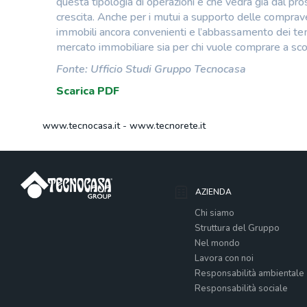
questa tipologia di operazioni e che vedrà già dal pr
crescita. Anche per i mutui a supporto delle compraven
immobili ancora convenienti e l’abbassamento dei te
mercato immobiliare sia per chi vuole comprare a scopi
Fonte: Ufficio Studi Gruppo Tecnocasa
Scarica PDF
www.tecnocasa.it
-
www.tecnorete.it
AZIENDA
Chi siamo
Struttura del Gruppo
Nel mondo
Lavora con noi
Responsabilità ambientale
Responsabilità sociale