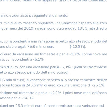
6 mln di euro, volumi che rappresentano il 7,08% del totale nazio
hanno evidenziato il seguente andamento.
9 mln di euro, facendo registrare una variazione rispetto allo ste
nove mesi del 2019, invece, sono stati erogati 135,9 mln di euro,
, corrispondenti a una variazione rispetto allo stesso periodo del
e sono stati erogati 75,8 mln di euro (-12,8%).
di euro, la variazione sul trimestre è pari a -1,3%. I primi nove me
ro, corrispondenti a -5,1%.
mln di euro, con una variazione pari a -6,3%. Quelli nei tre trimestr
etto allo stesso periodo dell’anno scorso).
7,8 mln di euro, la variazione rispetto allo stesso trimestre dell’a
to un totale di 246,5 mln di euro, con una variazione di -25,1%.
riazione sul trimestre è pari a -12,3%. I primi nove mesi dell’ann
iazione pari a -14,0%.
umi per 25,3 mln di euro, facendo registrare una variazione sul