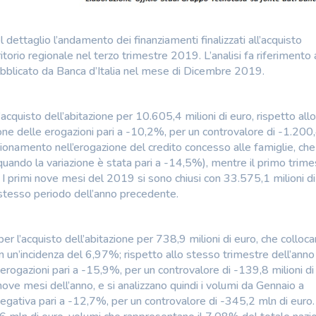
 dettaglio l’andamento dei finanziamenti finalizzati all’acquisto
ritorio regionale nel terzo trimestre 2019. L’analisi fa riferimento 
 pubblicato da Banca d’Italia nel mese di Dicembre 2019.
’acquisto dell’abitazione per 10.605,4 milioni di euro, rispetto all
ione delle erogazioni pari a -10,2%, per un controvalore di -1.200
nsionamento nell’erogazione del credito concesso alle famiglie, che
ando la variazione è stata pari a -14,5%), mentre il primo trime
 primi nove mesi del 2019 si sono chiusi con 33.575,1 milioni di
o stesso periodo dell’anno precedente.
r l’acquisto dell’abitazione per 738,9 milioni di euro, che colloca
on un’incidenza del 6,97%; rispetto allo stesso trimestre dell’anno
 erogazioni pari a -15,9%, per un controvalore di -139,8 milioni di
ove mesi dell’anno, e si analizzano quindi i volumi da Gennaio a
gativa pari a -12,7%, per un controvalore di -345,2 mln di euro