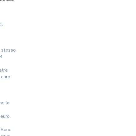
al
o stesso
,4
stre
 euro
no la
 euro.
. Sono