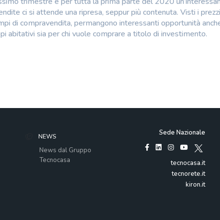
ossimo trimestre e per tutta la prima parte del 2020 un’interessa
dite ci si attende una ripresa, seppur più contenuta. Visti i prezzi
mpi di compravendita, permangono interessanti opportunità anche
 abitativi sia per chi vuole comprare a titolo di investimento.
Sede Nazionale
NEWS
News dal Gruppo
Tecnocasa
tecnocasa.it
tecnorete.it
kiron.it