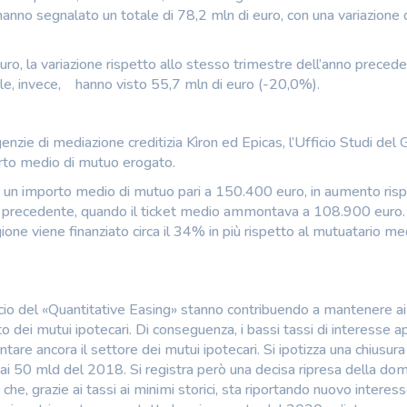
 hanno segnalato un totale di 78,2 mln di euro, con una variazione 
uro, la variazione rispetto allo stesso trimestre dell’anno preced
tale, invece, hanno visto 55,7 mln di euro (-20,0%).
enzie di mediazione creditizia Kìron ed Epicas, l’Ufficio Studi del
orto medio di mutuo erogato.
o un importo medio di mutuo pari a 150.400 euro, in aumento risp
no precedente, quando il ticket medio ammontava a 108.900 euro.
ne viene finanziato circa il 34% in più rispetto al mutuatario me
ncio del «Quantitative Easing» stanno contribuendo a mantenere ai
cato dei mutui ipotecari. Di conseguenza, i bassi tassi di interesse ap
ntare ancora il settore dei mutui ipotecari. Si ipotizza una chiusu
 ai 50 mld del 2018. Si registra però una decisa ripresa della d
che, grazie ai tassi ai minimi storici, sta riportando nuovo interes