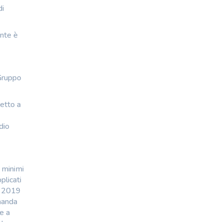
di
ente è
 Gruppo
etto a
dio
 minimi
plicati
ra 2019
omanda
se a