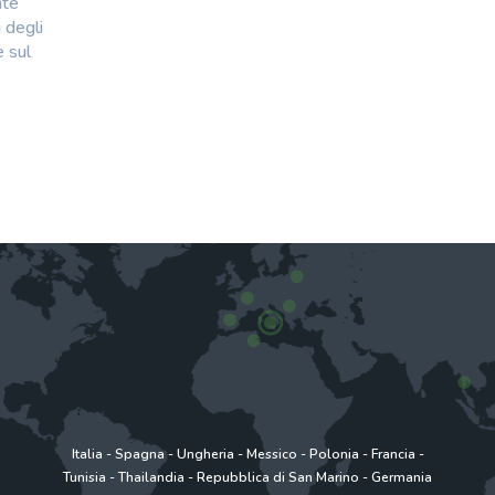
nte
 degli
 sul
Italia
-
Spagna
-
Ungheria
-
Messico
-
Polonia
-
Francia
-
Tunisia
-
Thailandia
-
Repubblica di San Marino
-
Germania