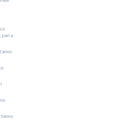
nale.
sso
 pari a
l’anno
si
i
nno
o hanno