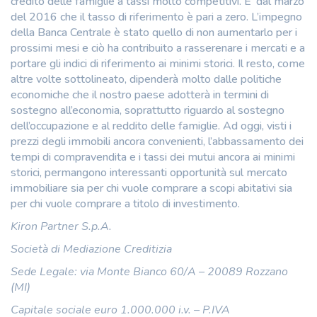
credito delle famiglie a tassi molto competitivi. E’ dal marzo
del 2016 che il tasso di riferimento è pari a zero. L’impegno
della Banca Centrale è stato quello di non aumentarlo per i
prossimi mesi e ciò ha contribuito a rasserenare i mercati e a
portare gli indici di riferimento ai minimi storici. Il resto, come
altre volte sottolineato, dipenderà molto dalle politiche
economiche che il nostro paese adotterà in termini di
sostegno all’economia, soprattutto riguardo al sostegno
dell’occupazione e al reddito delle famiglie. Ad oggi, visti i
prezzi degli immobili ancora convenienti, l’abbassamento dei
tempi di compravendita e i tassi dei mutui ancora ai minimi
storici, permangono interessanti opportunità sul mercato
immobiliare sia per chi vuole comprare a scopi abitativi sia
per chi vuole comprare a titolo di investimento.
Kiron Partner S.p.A.
Società di Mediazione Creditizia
Sede Legale: via Monte Bianco 60/A – 20089 Rozzano
(MI)
Capitale sociale euro 1.000.000 i.v. – P.IVA