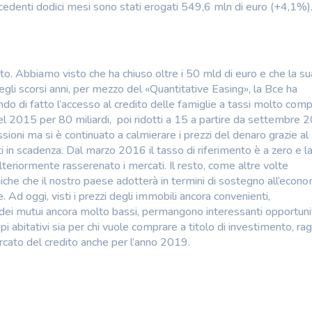
edenti dodici mesi sono stati erogati 549,6 mln di euro (+4,1%)
ato. Abbiamo visto che ha chiuso oltre i 50 mld di euro e che la su
gli scorsi anni, per mezzo del «Quantitative Easing», la Bce ha
ndo di fatto l’accesso al credito delle famiglie a tassi molto compe
nel 2015 per 80 miliardi, poi ridotti a 15 a partire da settembre 
oni ma si è continuato a calmierare i prezzi del denaro grazie al
ti in scadenza. Dal marzo 2016 il tasso di riferimento è a zero e l
eriormente rasserenato i mercati. Il resto, come altre volte
che che il nostro paese adotterà in termini di sostegno all’econo
. Ad oggi, visti i prezzi degli immobili ancora convenienti,
dei mutui ancora molto bassi, permangono interessanti opportuni
 abitativi sia per chi vuole comprare a titolo di investimento, rag
ercato del credito anche per l’anno 2019.