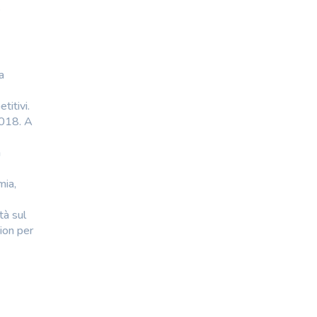
.
a
titivi.
2018. A
a
mia,
tà sul
ion per