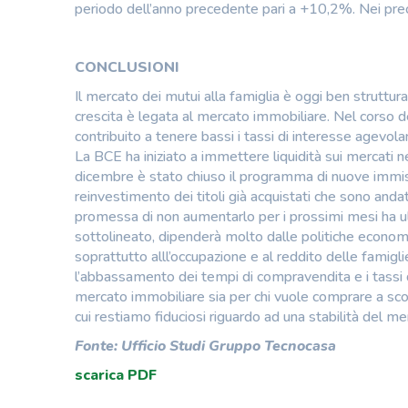
periodo dell’anno precedente pari a +10,2%. Nei prec
CONCLUSIONI
Il mercato dei mutui alla famiglia è oggi ben struttur
crescita è legata al mercato immobiliare. Nel corso de
contribuito a tenere bassi i tassi di interesse agevola
La BCE ha iniziato a immettere liquidità sui mercati 
dicembre è stato chiuso il programma di nuove immissi
reinvestimento dei titoli già acquistati che sono anda
promessa di non aumentarlo per i prossimi mesi ha ult
sottolineato, dipenderà molto dalle politiche economi
soprattutto alll’occupazione e al reddito delle famiglie
l’abbassamento dei tempi di compravendita e i tassi 
mercato immobiliare sia per chi vuole comprare a scopi
cui restiamo fiduciosi riguardo ad una stabilità del m
Fonte: Ufficio Studi Gruppo Tecnocasa
scarica PDF