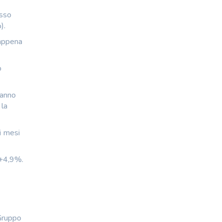
esso
).
 appena
o
’anno
 la
i mesi
 +4,9%.
 Gruppo