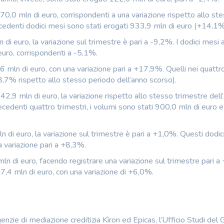
70,0 mln di euro, corrispondenti a una variazione rispetto allo st
cedenti dodici mesi sono stati erogati 933,9 mln di euro (+14,1%
di euro, la variazione sul trimestre è pari a -9,2%. I dodici mesi
euro, corrispondenti a -5,1%.
,6 mln di euro, con una variazione pari a +17,9%. Quelli nei quattr
+8,7% rispetto allo stesso periodo dell’anno scorso).
242,9 mln di euro, la variazione rispetto allo stesso trimestre dell
denti quattro trimestri, i volumi sono stati 900,0 mln di euro e
 di euro, la variazione sul trimestre è pari a +1,0%. Questi dodic
 variazione pari a +8,3%.
ln di euro, facendo registrare una variazione sul trimestre pari a
7,4 mln di euro, con una variazione di +6,0%.
enzie di mediazione creditizia Kìron ed Epicas, l’Ufficio Studi del