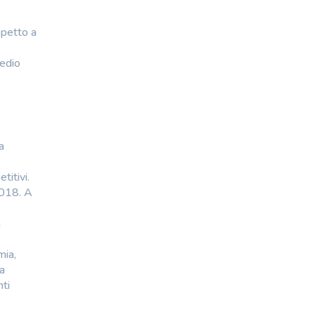
spetto a
medio
a
titivi.
2018. A
a
mia,
ra
ti