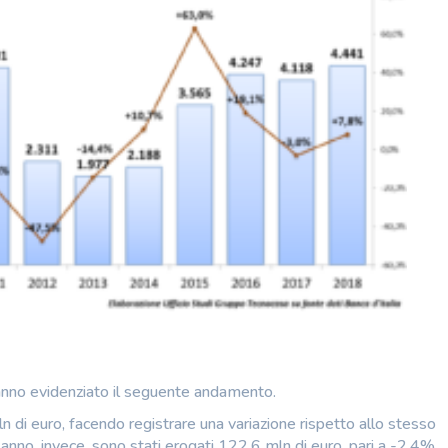
anno evidenziato il seguente andamento.
n di euro, facendo registrare una variazione rispetto allo stesso
anno, invece, sono stati erogati 122,6 mln di euro, pari a -2,4%.