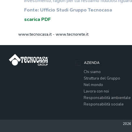
investimento, ragion per cui restiamo fiduciosi riguar
Fonte: Ufficio Studi Gruppo Tecnocasa
scarica PDF
www.tecnocasa.it
-
www.tecnorete.it
AZIENDA
Chi siamo
Struttura del Gruppo
Nel mondo
Lavora con noi
Responsabilità ambientale
Responsabilità sociale
2026 