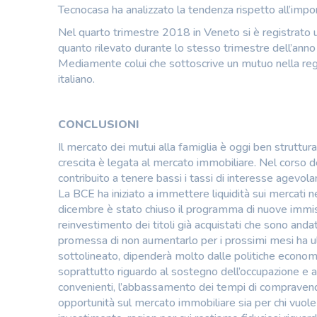
Tecnocasa ha analizzato la tendenza rispetto all’imp
Nel quarto trimestre 2018 in Veneto si è registrato 
quanto rilevato durante lo stesso trimestre dell’an
Mediamente colui che sottoscrive un mutuo nella regi
italiano.
CONCLUSIONI
Il mercato dei mutui alla famiglia è oggi ben struttur
crescita è legata al mercato immobiliare. Nel corso de
contribuito a tenere bassi i tassi di interesse agevola
La BCE ha iniziato a immettere liquidità sui mercati 
dicembre è stato chiuso il programma di nuove immissi
reinvestimento dei titoli già acquistati che sono anda
promessa di non aumentarlo per i prossimi mesi ha ult
sottolineato, dipenderà molto dalle politiche economi
soprattutto riguardo al sostegno dell’occupazione e al 
convenienti, l’abbassamento dei tempi di compravendi
opportunità sul mercato immobiliare sia per chi vuole 