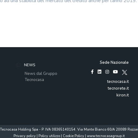
do ad una stabilità del mercato del credito anche per l’anno 2019.
Sede Nazionale
NEWS
News dal Gruppo
Tecnocasa
tecnocasa.it
tecnorete.it
kiron.it
Tecnocasa Holding Spa - P. IVA 08365140154. Via Monte Bianco 60/A 20089 Rozzan
Privacy policy
|
Policy utilizzo
|
Cookie Policy
|
www.tecnocasagroup.it