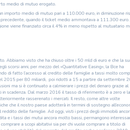
orto medio di mutuo erogato.
un importo medio di mutuo pari a 110.000 euro, in diminuzione ri
no precedente, quando il ticket medio ammontava a 111.300 euro.
one viene finanziato circa il 4% in meno rispetto al mutuatario 
ato. Abbiamo visto che ha chiuso oltre i 50 mld di euro e che la su
gli scorsi anni, per mezzo del «Quantitative Easing», la Bce ha
ndo di fatto l’accesso al credito delle famiglie a tassi molto compe
nel 2015 per 80 miliardi, poi ridotti a 15 a partire da settembre 
oni ma si è continuato a calmierare i prezzi del denaro grazie al
ti in scadenza. Dal marzo 2016 il tasso di riferimento è a zero e l
eriormente rasserenato i mercati. Il resto, come altre volte
che che il nostro paese adotterà in termini di sostegno all’econo
reddito delle famiglie. Ad oggi, visti i prezzi degli immobili anco
ta e i tassi dei mutui ancora molto bassi, permangono interessan
comprare a scopi abitativi sia per chi vuole comprare a titolo di