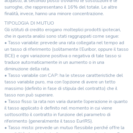
acquisto, al secondo posto troviamo le sostituzioni e le
surroghe, che rappresentano il 16% del totale. Le altre
finalità, invece, hanno una minore concentrazione.
TIPOLOGIA DI MUTUO
Gli istituti di credito erogano molteplici prodotti ipotecari,
che in questa analisi sono stati raggruppati come segue:
• Tasso variabile: prevede una rata collegata nel tempo ad
un tasso di riferimento (solitamente l’Euribor, oppure il tasso
BCE) e ogni variazione positiva o negativa di tale tasso si
traduce automaticamente in un aumento o in una
diminuzione della rata.
• Tasso variabile con CAP: ha le stesse caratteristiche del
tasso variabile puro, ma con l’opzione di avere un tetto
massimo (definito in fase di stipula del contratto) che il
tasso non può superare.
• Tasso fisso: la rata non varia durante l’operazione in quanto
il tasso applicato è definito nel momento in cui viene
sottoscritto il contratto in funzione del parametro di
riferimento (generalmente il tasso EurIRS).
• Tasso misto: prevede un mutuo flessibile perché offre la