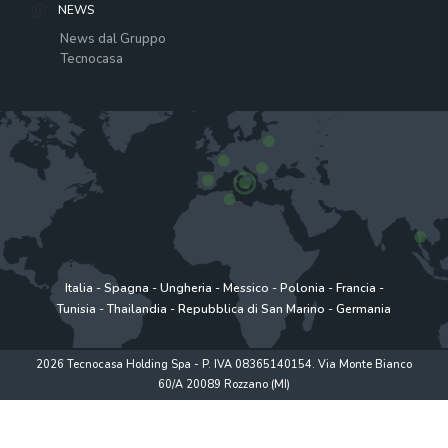
NEWS
News dal Gruppo
Tecnocasa
Italia
-
Spagna
-
Ungheria
-
Messico
-
Polonia
-
Francia
-
Tunisia
-
Thailandia
-
Repubblica di San Marino
-
Germania
2026 Tecnocasa Holding Spa - P. IVA 08365140154. Via Monte Bianco
60/A 20089 Rozzano (MI)
Privacy policy
|
Policy utilizzo
|
Cookie Policy
|
www.tecnocasagroup.it