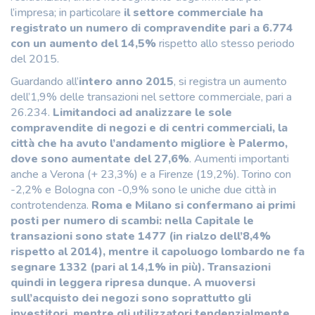
l’impresa; in particolare
il settore commerciale ha
registrato un numero di compravendite pari a 6.774
con un aumento del 14,5%
rispetto allo stesso periodo
del 2015.
Guardando all’
intero anno 2015
, si registra un aumento
dell’1,9% delle transazioni nel settore commerciale, pari a
26.234.
Limitandoci ad analizzare le sole
compravendite di negozi e di centri commerciali, la
città che ha avuto l’andamento migliore è Palermo,
dove sono aumentate del 27,6%
. Aumenti importanti
anche a Verona (+ 23,3%) e a Firenze (19,2%). Torino con
-2,2% e Bologna con -0,9% sono le uniche due città in
controtendenza.
Roma e Milano si confermano ai primi
posti per numero di scambi: nella Capitale le
transazioni sono state 1477 (in rialzo dell’8,4%
rispetto al 2014), mentre il capoluogo lombardo ne fa
segnare 1332 (pari al 14,1% in più). Transazioni
quindi in leggera ripresa dunque. A muoversi
sull’acquisto dei negozi sono soprattutto gli
investitori, mentre gli utilizzatori tendenzialmente