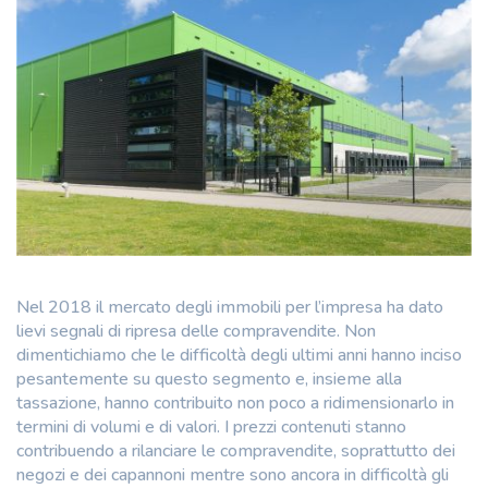
Nel 2018 il mercato degli immobili per l’impresa ha dato
lievi segnali di ripresa delle compravendite. Non
dimentichiamo che le difficoltà degli ultimi anni hanno inciso
pesantemente su questo segmento e, insieme alla
tassazione, hanno contribuito non poco a ridimensionarlo in
termini di volumi e di valori. I prezzi contenuti stanno
contribuendo a rilanciare le compravendite, soprattutto dei
negozi e dei capannoni mentre sono ancora in difficoltà gli