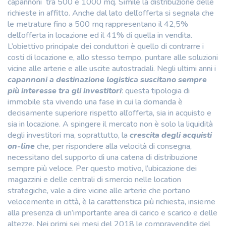
capannoni tra 500 e 1000 mq. Simile la distribuzione delle
richieste in affitto. Anche dal lato dell’offerta si segnala che
le metrature fino a 500 mq rappresentano il 42,5%
dell’offerta in locazione ed il 41% di quella in vendita.
L’obiettivo principale dei conduttori è quello di contrarre i
costi di locazione e, allo stesso tempo, puntare alle soluzioni
vicine alle arterie e alle uscite autostradali. Negli ultimi anni i
capannoni a destinazione logistica suscitano sempre
più interesse tra gli investitori
: questa tipologia di
immobile sta vivendo una fase in cui la domanda è
decisamente superiore rispetto all’offerta, sia in acquisto e
sia in locazione. A spingere il mercato non è solo la liquidità
degli investitori ma, soprattutto, la
crescita degli acquisti
on-line
che, per rispondere alla velocità di consegna,
necessitano del supporto di una catena di distribuzione
sempre più veloce. Per questo motivo, l’ubicazione dei
magazzini e delle centrali di smercio nelle location
strategiche, vale a dire vicine alle arterie che portano
velocemente in città, è la caratteristica più richiesta, insieme
alla presenza di un’importante area di carico e scarico e delle
altezze. Nei primi sei mesi del 2018 le compravendite del