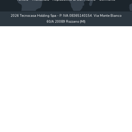
2026 Tecnocasa Holding Spa - P. IVA 08365140154. Via Monte Bianco
60/A 20089 Rozzano (MI)
Privacy policy
|
Policy utilizzo
|
Cookie Policy
|
www.tecnocasagroup.it