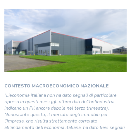
CONTESTO MACROECONOMICO NAZIONALE
“L’economia italiana non ha dato segnali di particolare
ripresa in questi mesi (gli ultimi dati di Confindustria
indicano un PIl ancora debole nel terzo trimestre).
Nonostante questo, il mercato degli immobili per
l’impresa, che risulta strettamente correlato
all’andamento dell’economia italiana, ha dato lievi segnali