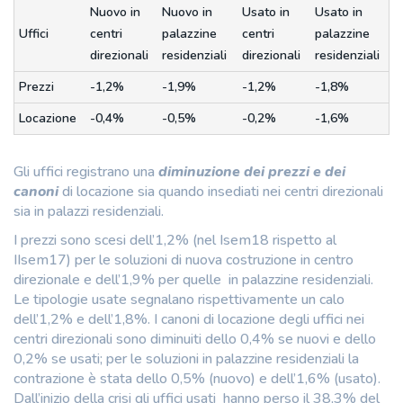
Nuovo in
Nuovo in
Usato in
Usato in
Uffici
centri
palazzine
centri
palazzine
direzionali
residenziali
direzionali
residenziali
Prezzi
-1,2%
-1,9%
-1,2%
-1,8%
Locazione
-0,4%
-0,5%
-0,2%
-1,6%
Gli uffici registrano una
diminuzione dei prezzi e dei
canoni
di locazione sia quando insediati nei centri direzionali
sia in palazzi residenziali.
I prezzi sono scesi dell’1,2% (nel Isem18 rispetto al
IIsem17) per le soluzioni di nuova costruzione in centro
direzionale e dell’1,9% per quelle in palazzine residenziali.
Le tipologie usate segnalano rispettivamente un calo
dell’1,2% e dell’1,8%. I canoni di locazione degli uffici nei
centri direzionali sono diminuiti dello 0,4% se nuovi e dello
0,2% se usati; per le soluzioni in palazzine residenziali la
contrazione è stata dello 0,5% (nuovo) e dell’1,6% (usato).
Dall’inizio della crisi gli uffici usati hanno perso il 38,3% del