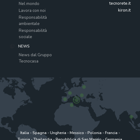
tecnorete.it
Nel mondo
kiron.it
Lavora con noi
Responsabilità
ambientale
Responsabilità
sociale
NEWS
News dal Gruppo
Tecnocasa
Italia
-
Spagna
-
Ungheria
-
Messico
-
Polonia
-
Francia
-
Tunisia
-
Thailandia
-
Repubblica di San Marino
-
Germania