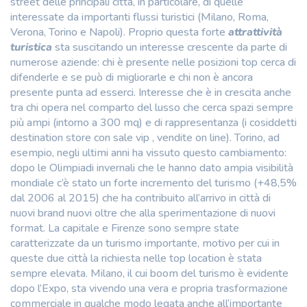
street delle principali città, in particolare, di quelle
interessate da importanti flussi turistici (Milano, Roma,
Verona, Torino e Napoli). Proprio questa forte
attrattività
turistica
sta suscitando un interesse crescente da parte di
numerose aziende: chi è presente nelle posizioni top cerca di
difenderle e se può di migliorarle e chi non è ancora
presente punta ad esserci. Interesse che è in crescita anche
tra chi opera nel comparto del lusso che cerca spazi sempre
più ampi (intorno a 300 mq) e di rappresentanza (i cosiddetti
destination store con sale vip , vendite on line). Torino, ad
esempio, negli ultimi anni ha vissuto questo cambiamento:
dopo le Olimpiadi invernali che le hanno dato ampia visibilità
mondiale c’è stato un forte incremento del turismo (+48,5%
dal 2006 al 2015) che ha contribuito all’arrivo in città di
nuovi brand nuovi oltre che alla sperimentazione di nuovi
format. La capitale e Firenze sono sempre state
caratterizzate da un turismo importante, motivo per cui in
queste due città la richiesta nelle top location è stata
sempre elevata. Milano, il cui boom del turismo è evidente
dopo l’Expo, sta vivendo una vera e propria trasformazione
commerciale in qualche modo legata anche all’importante