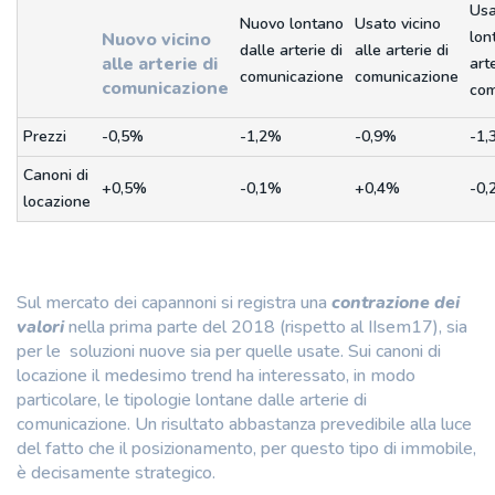
Usa
Nuovo lontano
Usato vicino
lon
Nuovo vicino
dalle arterie di
alle arterie di
alle arterie di
arte
comunicazione
comunicazione
comunicazione
com
Prezzi
-0,5%
-1,2%
-0,9%
-1,
Canoni di
+0,5%
-0,1%
+0,4%
-0,
locazione
Sul mercato dei capannoni si registra una
contrazione dei
valori
nella prima parte del 2018 (rispetto al IIsem17), sia
per le soluzioni nuove sia per quelle usate. Sui canoni di
locazione il medesimo trend ha interessato, in modo
particolare, le tipologie lontane dalle arterie di
comunicazione. Un risultato abbastanza prevedibile alla luce
del fatto che il posizionamento, per questo tipo di immobile,
è decisamente strategico.