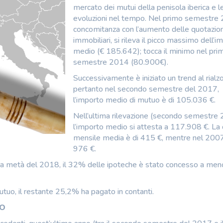
mercato dei mutui della penisola iberica e l
evoluzioni nel tempo. Nel primo semestre 
concomitanza con l’aumento delle quotazion
immobiliari, si rileva il picco massimo dell’i
medio (€ 185.642); tocca il minimo nel pri
semestre 2014 (80.900€).
Successivamente è iniziato un trend al rialzo
pertanto nel secondo semestre del 2017,
l’importo medio di mutuo è di 105.036 €.
Nell’ultima rilevazione (secondo semestre
l’importo medio si attesta a 117.908 €. La
mensile media è di 415 €, mentre nel 200
976 €.
da metà del 2018, il 32% delle ipoteche è stato concesso a men
tuo, il restante 25,2% ha pagato in contanti.
UO