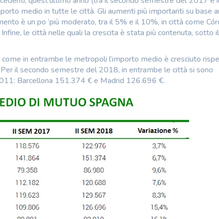
recedenti, quest’ultimo anno (tra il secondo semestre del 2017 e i
rto medio in tutte le città. Gli aumenti più importanti su base 
nto è un po ‘più moderato, tra il 5% e il 10%, in città come Cór
fine, le città nelle quali la crescita è stata più contenuta, sotto i
 come in entrambe le metropoli l’importo medio è cresciuto risp
Per il secondo semestre del 2018, in entrambe le città si sono
el 2011: Barcellona 151.374 € e Madrid 126.696 €.