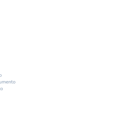
o
’aumento
zo