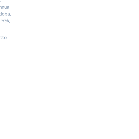
l
annua
doba,
l 5%,
etto