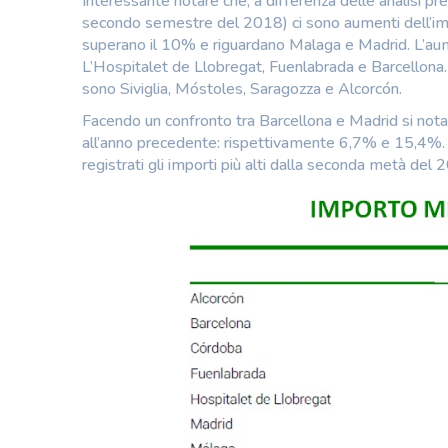
Interessante notare che, a differenza delle analisi p
secondo semestre del 2018) ci sono aumenti dell’impo
superano il 10% e riguardano Malaga e Madrid. L’aume
L’Hospitalet de Llobregat, Fuenlabrada e Barcellona. In
sono Siviglia, Móstoles, Saragozza e Alcorcón.
Facendo un confronto tra Barcellona e Madrid si nota
all’anno precedente: rispettivamente 6,7% e 15,4%. 
registrati gli importi più alti dalla seconda metà d