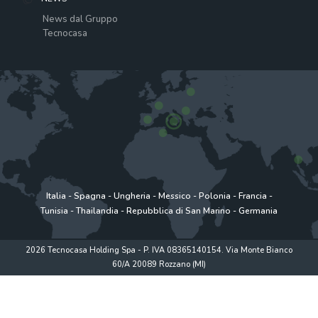
News dal Gruppo
Tecnocasa
Italia
-
Spagna
-
Ungheria
-
Messico
-
Polonia
-
Francia
-
Tunisia
-
Thailandia
-
Repubblica di San Marino
-
Germania
2026 Tecnocasa Holding Spa - P. IVA 08365140154. Via Monte Bianco
60/A 20089 Rozzano (MI)
Privacy policy
|
Policy utilizzo
|
Cookie Policy
|
www.tecnocasagroup.it