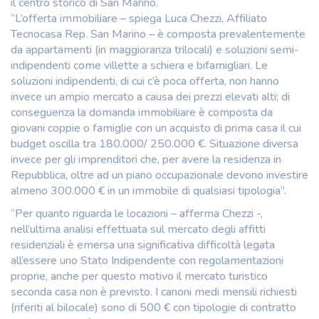
il centro storico di San Marino.
“L’offerta immobiliare – spiega Luca Chezzi, Affiliato
Tecnocasa Rep. San Marino – è composta prevalentemente
da appartamenti (in maggioranza trilocali) e soluzioni semi-
indipendenti come villette a schiera e bifamigliari. Le
soluzioni indipendenti, di cui c’è poca offerta, non hanno
invece un ampio mercato a causa dei prezzi elevati alti; di
conseguenza la domanda immobiliare è composta da
giovani coppie o famiglie con un acquisto di prima casa il cui
budget oscilla tra 180.000/ 250.000 €. Situazione diversa
invece per gli imprenditori che, per avere la residenza in
Repubblica, oltre ad un piano occupazionale devono investire
almeno 300.000 € in un immobile di qualsiasi tipologia”.
“Per quanto riguarda le locazioni – afferma Chezzi -,
nell’ultima analisi effettuata sul mercato degli affitti
residenziali è emersa una significativa difficoltà legata
all’essere uno Stato Indipendente con regolamentazioni
proprie, anche per questo motivo il mercato turistico
seconda casa non è previsto. I canoni medi mensili richiesti
(riferiti al bilocale) sono di 500 € con tipologie di contratto