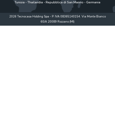
Tunisia
-
Thailandia
-
Repubblica di San Marino
-
Germania
2026 Tecnocasa Holding Spa - P. IVA 08365140154. Via Monte Bianco
60/A 20089 Rozzano (MI)
Privacy policy
|
Policy utilizzo
|
Cookie Policy
|
www.tecnocasagroup.it