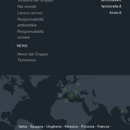
Struttura del Gruppo
tecnorete.it
Nel mondo
kiron.it
Lavora con noi
Responsabilità
ambientale
Responsabilità
sociale
NEWS
News dal Gruppo
Tecnocasa
Italia
-
Spagna
-
Ungheria
-
Messico
-
Polonia
-
Francia
-