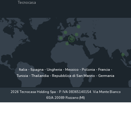
Tecnocasa
Italia
-
Spagna
-
Ungheria
-
Messico
-
Polonia
-
Francia
-
Tunisia
-
Thailandia
-
Repubblica di San Marino
-
Germania
2026 Tecnocasa Holding Spa - P. IVA 08365140154. Via Monte Bianco
60/A 20089 Rozzano (MI)
Privacy policy
|
Policy utilizzo
|
Cookie Policy
|
www.tecnocasagroup.it