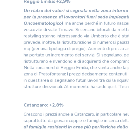
Reggio Emilia: +2,9%
Un rialzo dei valori si segnala nella zona intorno
per la presenza di lavoratori fuori sede impiegat
Oncoematologico)
ma anche perché in futuro nascer
vescovile di viale Timavo. Si cercano bilocali da mette
restyling stanno interessando via Umberto che è stat
prevede, inoltre, la ristrutturazione di numerosi palaz
mq (per una tipologia di pregio). Aumenti di prezzo a
ha portato un incremento dei servizi. Si segnalano, per
ristrutturano e rivendono e di acquirenti che compran
Nella zona nord di Reggio Emilia, che vanta anche la p
zona di Pratofontana: i prezzi decisamente contenuti 
in quest’area si segnalano futuri lavori tra cui la riq
strutture direzionali. Al momento ha sede qui il “Tecno
Catanzaro: +2,8%
Crescono i prezzi anche a Catanzaro, in particolare n
soprattutto da giovani coppie e famiglie in cerca dell
di famiglie residenti in aree più periferiche della