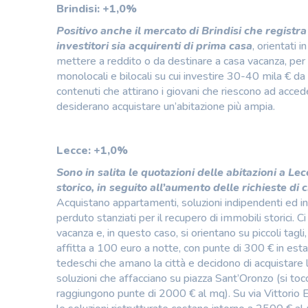
Brindisi: +1,0%
Positivo anche il mercato di Brindisi che registr
investitori sia acquirenti di prima casa
, orientati i
mettere a reddito o da destinare a casa vacanza, per s
monolocali e bilocali su cui investire 30-40 mila € da 
contenuti che attirano i giovani che riescono ad acc
desiderano acquistare un’abitazione più ampia.
Lecce: +1,0%
Sono in salita le quotazioni delle abitazioni a Lec
storico, in seguito all’aumento delle richieste di
Acquistano appartamenti, soluzioni indipendenti ed int
perduto stanziati per il recupero di immobili storici. C
vacanza e, in questo caso, si orientano su piccoli tagli
affitta a 100 euro a notte, con punte di 300 € in estate
tedeschi che amano la città e decidono di acquistare l
soluzioni che affacciano su piazza Sant’Oronzo (si toc
raggiungono punte di 2000 € al mq). Su via Vittorio E