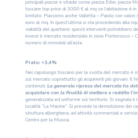
principali piazze e strade come piazza Erbe, piazza 
toccare top price di 3000 € al mq se l’abitazione è in 
limitato. Piacciono anche Valletta – Paiolo con valor
euro al mq. In quest’ultima si sta procedendo alla riq
viabilità del quartiere: questi interventi potrebbero de
invece il mercato residenziale in zona Ponterosso – Citt
numero di immobili all’asta.
Prato: +3,4%
Nel capoluogo toscano per la svolta del mercato è st
sul mercato soprattutto gli acquirenti più giovani. Il 
contenuti.
La generale ripresa del mercato ha dato
acquistare con la finalità di mettere a reddito l’
generalizzata ed uniforme sul territorio. Si segnala i
località “La Macine”. Si prevede la demolizione dei capa
struttura alberghiera, ad attività commerciali e servizi. 
Centro per la Musica.