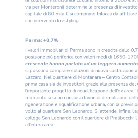
le soluzioni ristrutturate costano intorno a 2500 € al m
via per Monteroni) determina la presenza di investitor
capitale di 80 mila € si comprano trilocali da affittare
con interventi di restyling.
Parma: +0,7%
I valori immobiliari di Parma sono in crescita dello 0
posizione più periferica con valori medi di 1650-170
crescente hanno portato ad un leggero aumento d
si possono comprare soluzioni di nuova costruzione a 3
Lazzaro. Nel quartiere di Montanara – Centro Contabil
prima casa sia da investitori, grazie alla presenza d
l’importante progetto di riqualificazione dell’ex area
momento si sono conclusi i lavori di demolizione delle 
rigenerazione e riqualificazione urbana, con la previsi
volto al quartiere San Leonardo. Si attende, infine, 
collega San Leonardo con il quartiere di Pratibocchi: 
all’intera area.