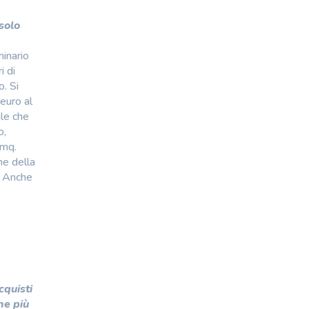
solo
minario
i di
. Si
 euro al
ale che
o,
l mq.
ne della
. Anche
cquisti
ne più