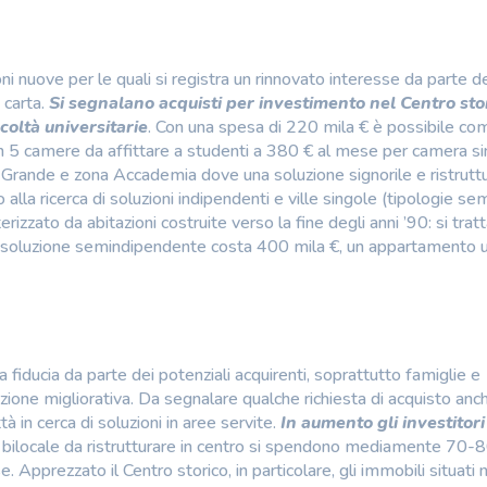
ni nuove per le quali si registra un rinnovato interesse da parte dei
 carta.
Si segnalano acquisti per investimento nel Centro sto
coltà universitarie
. Con una spesa di 220 mila € è possibile co
5 camere da affittare a studenti a 380 € al mese per camera si
za Grande e zona Accademia dove una soluzione signorile e ristrutt
lla ricerca di soluzioni indipendenti e ville singole (tipologie se
zzato da abitazioni costruite verso la fine degli anni ’90: si tratt
. Una soluzione semindipendente costa 400 mila €, un appartamento 
a fiducia da parte dei potenziali acquirenti, soprattutto famiglie e
zione migliorativa. Da segnalare qualche richiesta di acquisto anc
ttà in cerca di soluzioni in aree servite.
In aumento gli investitori
n bilocale da ristrutturare in centro si spendono mediamente 70-
 Apprezzato il Centro storico, in particolare, gli immobili situati 