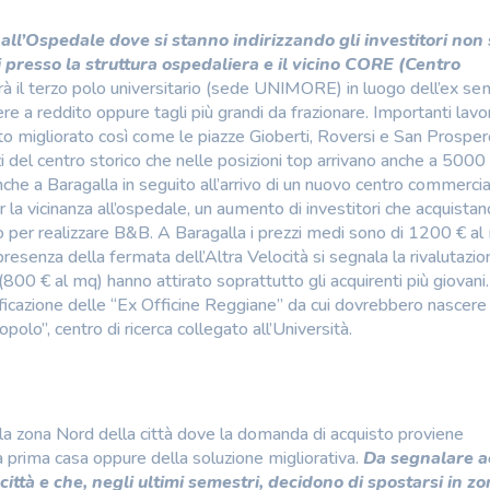
 all’Ospedale dove si stanno indirizzando gli investitori non 
i presso la struttura ospedaliera e il vicino CORE (Centro
à il terzo polo universitario (sede UNIMORE) in luogo dell’ex se
re a reddito oppure tagli più grandi da frazionare. Importanti lavor
o migliorato così come le piazze Gioberti, Roversi e San Prospero
zi del centro storico che nelle posizioni top arrivano anche a 5000
nche a Baragalla in seguito all’arrivo di un nuovo centro commerci
 la vicinanza all’ospedale, un aumento di investitori che acquistan
o per realizzare B&B. A Baragalla i prezzi medi sono di 1200 € a
resenza della fermata dell’Altra Velocità si segnala la rivalutazio
(800 € al mq) hanno attirato soprattutto gli acquirenti più giovani
ualificazione delle “Ex Officine Reggiane” da cui dovrebbero nascere
polo”, centro di ricerca collegato all’Università.
ella zona Nord della città dove la domanda di acquisto proviene
a prima casa oppure della soluzione migliorativa.
Da segnalare a
 città e che, negli ultimi semestri, decidono di spostarsi in zo