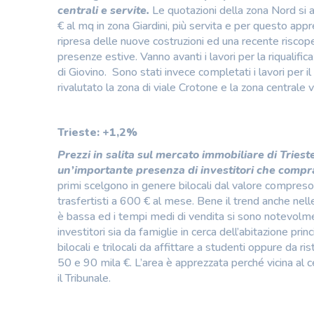
centrali e servite.
Le quotazioni della zona Nord si
€ al mq in zona Giardini, più servita e per questo app
ripresa delle nuove costruzioni ed una recente riscope
presenze estive. Vanno avanti i lavori per la riqualific
di Giovino. Sono stati invece completati i lavori per i
rivalutato la zona di viale Crotone e la zona centrale v
Trieste: +1,2%
Prezzi in salita sul mercato immobiliare di Tries
un’importante presenza di investitori che compran
primi scelgono in genere bilocali dal valore compreso 
trasfertisti a 600 € al mese. Bene il trend anche nell
è bassa ed i tempi medi di vendita si sono notevolmen
investitori sia da famiglie in cerca dell’abitazione pr
bilocali e trilocali da affittare a studenti oppure da r
50 e 90 mila €. L’area è apprezzata perché vicina al ce
il Tribunale.