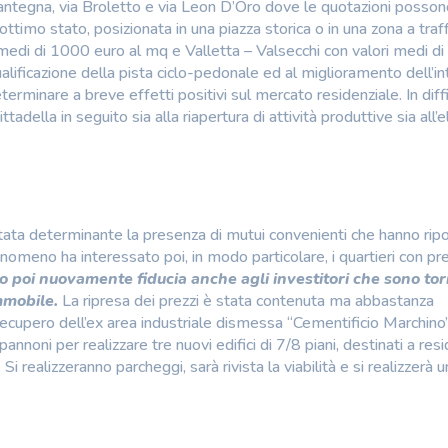
Mantegna, via Broletto e via Leon D’Oro dove le quotazioni posso
ottimo stato, posizionata in una piazza storica o in una zona a traf
i medi di 1000 euro al mq e Valletta – Valsecchi con valori medi d
ualificazione della pista ciclo-pedonale ed al miglioramento dell’in
terminare a breve effetti positivi sul mercato residenziale. In diff
adella in seguito sia alla riapertura di attività produttive sia all’
ata determinante la presenza di mutui convenienti che hanno rip
fenomeno ha interessato poi, in modo particolare, i quartieri con pre
 poi nuovamente fiducia anche agli investitori che sono tor
immobile.
La ripresa dei prezzi è stata contenuta ma abbastanza
l recupero dell’ex area industriale dismessa “Cementificio Marchino”
nnoni per realizzare tre nuovi edifici di 7/8 piani, destinati a res
Si realizzeranno parcheggi, sarà rivista la viabilità e si realizzerà u