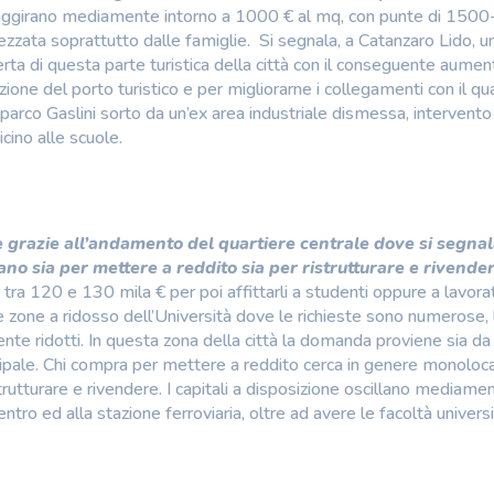
 aggirano mediamente intorno a 1000 € al mq, con punte di 150
rezzata soprattutto dalle famiglie. Si segnala, a Catanzaro Lido, u
rta di questa parte turistica della città con il conseguente aumen
azione del porto turistico e per migliorarne i collegamenti con il qu
l parco Gaslini sorto da un’ex area industriale dismessa, intervento
icino alle scuole.
te grazie all’andamento del quartiere centrale dove si segna
o sia per mettere a reddito sia per ristrutturare e rivender
tra 120 e 130 mila € per poi affittarli a studenti oppure a lavorat
e zone a ridosso dell’Università dove le richieste sono numerose, l
te ridotti. In questa zona della città la domanda proviene sia da
incipale. Chi compra per mettere a reddito cerca in genere monolocal
istrutturare e rivendere. I capitali a disposizione oscillano mediame
ntro ed alla stazione ferroviaria, oltre ad avere le facoltà univers