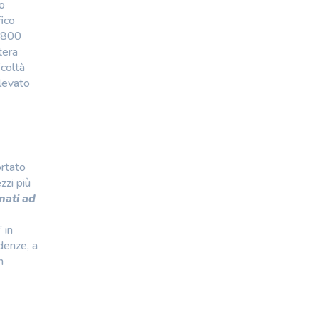
no
fico
i 800
tera
icoltà
elevato
ortato
zzi più
nati ad
 in
idenze, a
n