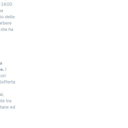
0-1600
na
to delle
artiere
 che ha
la
e.
I
ori
’offerta
i,
nte tra
itarie ed