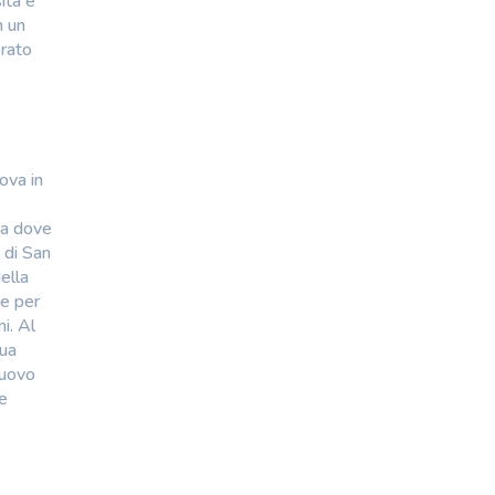
ità e
n un
orato
ova in
ma dove
 di San
ella
se per
i. Al
sua
nuovo
he