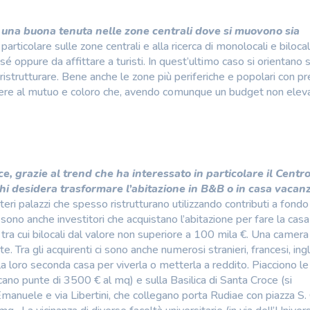
a una buona tenuta nelle zone centrali dove si muovono sia
n particolare sulle zone centrali e alla ricerca di monolocali e bilocal
é oppure da affittare a turisti. In quest’ultimo caso si orientano 
ristrutturare. Bene anche le zone più periferiche e popolari con pre
edere al mutuo e coloro che, avendo comunque un budget non elev
ce, grazie al trend che ha interessato in particolare il Centr
 chi desidera trasformare l’abitazione in B&B o in casa vacan
eri palazzi che spesso ristrutturano utilizzando contributi a fondo
i sono anche investitori che acquistano l’abitazione per fare la casa
, tra cui bilocali dal valore non superiore a 100 mila €. Una camera 
. Tra gli acquirenti ci sono anche numerosi stranieri, francesi, ingl
a loro seconda casa per viverla o metterla a reddito. Piacciono le
cano punte di 3500 € al mq) e sulla Basilica di Santa Croce (si
manuele e via Libertini, che collegano porta Rudiae con piazza S.