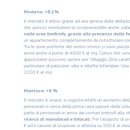
Modena: +8,1%
Il mercato è attivo grazie ad una ripresa delle abitazio
che spesso concludono le compravendite anche sulla
nelle aree limitrofe, grazie alla presenza delle fa
un appartamento completamente da ristrutturare con 
Tra le zone preferite del centro storico ci sono piaz
arriva anche a punte di 4000 € al mq. Coloro che sono a
apprezzate) possono optare per Villaggio Zeta caratteri
particolare di palazzine, ville e villette bifamiliari
2200 € al mq.
Mantova: +6 %
Il mercato è vivace, si registra infatti un aumento dell
pensionati in cerca della prima casa oppure della solu
parte di pensionati in arrivo dai comuni limitrofi alla ci
ricerca di monolocali e bilocali.
Per l’acquisto di u
€ ed il canone di locazione si attesta su 500 € al mese.