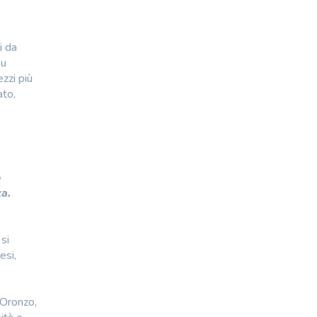
i da
su
zzi più
ato,
o
za.
si
esi,
 Oronzo,