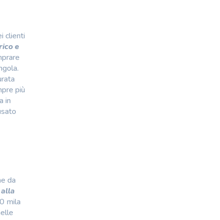
 clienti
rico e
mprare
ngola.
urata
mpre più
a in
usato
he da
 alla
80 mila
nelle