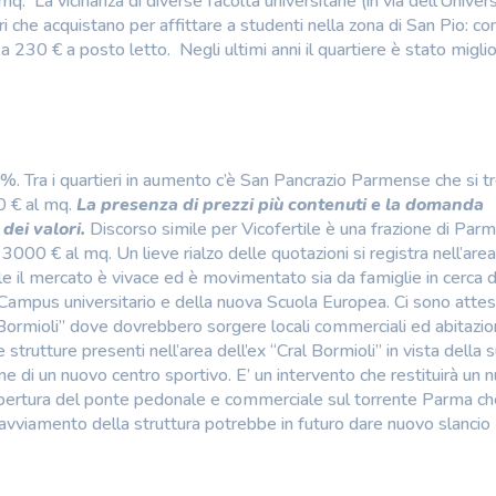
q. La vicinanza di diverse facoltà universitarie (in via dell’Univers
i che acquistano per affittare a studenti nella zona di San Pio: co
 a 230 € a posto letto. Negli ultimi anni il quartiere è stato migli
,7%. Tra i quartieri in aumento c’è San Pancrazio Parmense che si tr
0 € al mq.
La presenza di prezzi più contenuti e la domanda
ei valori.
Discorso simile per Vicofertile è una frazione di Par
000 € al mq. Un lieve rialzo delle quotazioni si registra nell’area
e il mercato è vivace ed è movimentato sia da famiglie in cerca d
el Campus universitario e della nuova Scuola Europea. Ci sono atte
 “Bormioli” dove dovrebbero sorgere locali commerciali ed abitazion
strutture presenti nell’area dell’ex “Cral Bormioli” in vista della 
one di un nuovo centro sportivo. E’ un intervento che restituirà un 
l’apertura del ponte pedonale e commerciale sul torrente Parma c
l’avviamento della struttura potrebbe in futuro dare nuovo slancio