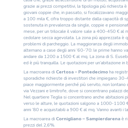
casa che, grazie all’accensione di un mutuo, acquista
grazie ai prezzi competitivi, la tipologia più richiesta 
giovani coppie che, in passato, si focalizzavano maggior
a 100 mila €, cifra troppo distante dalla capacità di sp
sostenuta in prevalenza da single, coppie e pensionati
mese, per un trilocale il valore sale a 400-450 € al me
cedolare secca agevolata. La zona più apprezzata è 
problemi di parcheggio. La maggioranza degli immobili
alternano a case degli anni ’60-’70: le prime hanno 
andare da 1200 a 1500 € al mq. La zona di S. Eusebio o
ed è più tranquilla. Le quotazioni per un’abitazione
La macroarea di
Certosa – Pontedecimo
ha registr
sporadiche richieste di investitori che impiegano 30-
piace maggiormente perché più servito, non lontano da
via Vezzani e limitrofe, dove si concentrano palazzi d
Nel quartiere Teglia si concentrano anche abitazioni
verso le alture, le quotazioni salgono a 1000-1100 € a
anni ’80 e acquistabili a 900 € al mq. Vanno avanti i la
La macroarea di
Cornigliano – Sampierdarena
è ri
prezzi del 2,6%.