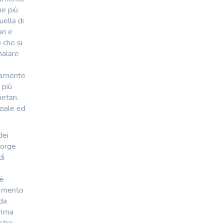
ne più
ella di
ri e
 che si
nalare
ivamente
 più
etari.
ziale ed
dei
sorge
di
 è
aumento
 da
rima