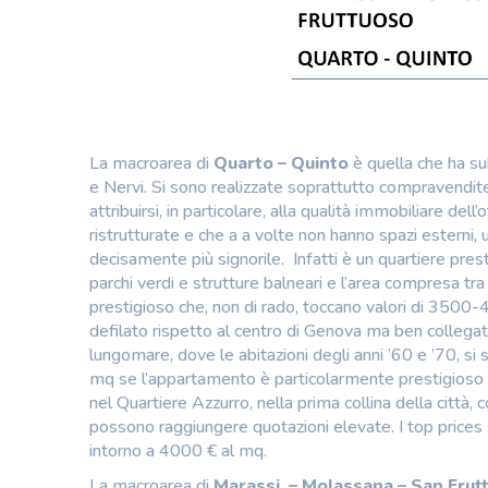
La macroarea di
Quarto – Quinto
è quella che ha su
e Nervi. Si sono realizzate soprattutto compravendite 
attribuirsi, in particolare, alla qualità immobiliare de
ristrutturate e che a a volte non hanno spazi esterni, 
decisamente più signorile. Infatti è un quartiere prest
parchi verdi e strutture balneari e l’area compresa tra
prestigioso che, non di rado, toccano valori di 3500-
defilato rispetto al centro di Genova ma ben collega
lungomare, dove le abitazioni degli anni ’60 e ’70, 
mq se l’appartamento è particolarmente prestigioso e i
nel Quartiere Azzurro, nella prima collina della città, 
possono raggiungere quotazioni elevate. I top prices s
intorno a 4000 € al mq.
La macroarea di
Marassi –
Molassana – San Fru