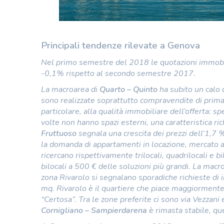
Principali tendenze rilevate a Genova
Nel primo semestre del 2018 le quotazioni immobil
-0,1% rispetto al secondo semestre 2017.
La macroarea di
Quarto – Quinto
ha subito un calo 
sono realizzate soprattutto compravendite di prima c
particolare, alla qualità immobiliare dell’offerta: 
volte non hanno spazi esterni, una caratteristica r
Fruttuoso
segnala una crescita dei prezzi dell’1,7
la domanda di appartamenti in locazione, mercato a c
ricercano rispettivamente trilocali, quadrilocali e b
bilocali a 500 € delle soluzioni più grandi. La macr
zona Rivarolo si segnalano sporadiche richieste di
mq. Rivarolo è il quartiere che piace maggiormente
“Certosa”. Tra le zone preferite ci sono via Vezzani
Cornigliano – Sampierdarena
è rimasta stabile, qu