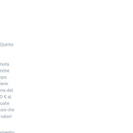
 Quinto
a
enuta,
anche
ampo
iere
ona del
0 € al
tuate
ioni che
valori
ndamento