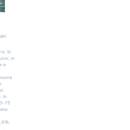
del
vi. Si
irsi, in
e a
 buona
e
ei
. In
70-75
tana
2,6%.