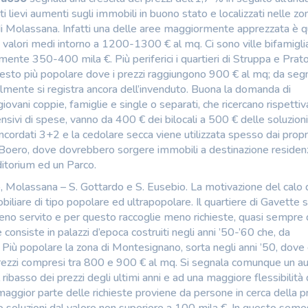
 lievi aumenti sugli immobili in buono stato e localizzati nelle zo
di Molassana. Infatti una delle aree maggiormente apprezzata è qu
valori medi intorno a 1200-1300 € al mq. Ci sono ville bifamiglia
ente 350-400 mila €. Più periferici i quartieri di Struppa e Prato
ontesto più popolare dove i prezzi raggiungono 900 € al mq; da seg
ualmente si registra ancora dell’invenduto. Buona la domanda di
giovani coppie, famiglie e single o separati, che ricercano rispett
prensivi di spese, vanno da 400 € dei bilocali a 500 € delle soluzioni
ncordati 3+2 e la cedolare secca viene utilizzata spesso dai propri
rea Boero, dove dovrebbero sorgere immobili a destinazione residen
itorium ed un Parco.
o, Molassana – S. Gottardo e S. Eusebio. La motivazione del calo 
mobiliare di tipo popolare ed ultrapopolare. Il quartiere di Gavette 
 meno servito e per questo raccoglie meno richieste, quasi sempre 
 consiste in palazzi d’epoca costruiti negli anni ’50-’60 che, da
 Più popolare la zona di Montesignano, sorta negli anni ’50, dove
prezzi compresi tra 800 e 900 € al mq. Si segnala comunque un 
 ribasso dei prezzi degli ultimi anni e ad una maggiore flessibilità
maggior parte delle richieste proviene da persone in cerca della p