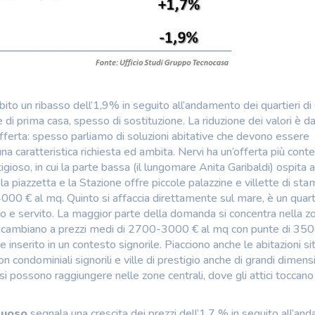
bito un ribasso dell’1,9% in seguito all’andamento dei quartieri di
di prima casa, spesso di sostituzione. La riduzione dei valori è d
ll’offerta: spesso parliamo di soluzioni abitative che devono essere
una caratteristica richiesta ed ambita. Nervi ha un’offerta più cont
igioso, in cui la parte bassa (il lungomare Anita Garibaldi) ospita 
 la piazzetta e la Stazione offre piccole palazzine e villette di st
4000 € al mq. Quinto si affaccia direttamente sul mare, è un quart
to e servito. La maggior parte della domanda si concentra nella z
si scambiano a prezzi medi di 2700-3000 € al mq con punte di 350
nserito in un contesto signorile. Piacciono anche le abitazioni si
con condominiali signorili e ville di prestigio anche di grandi dimens
i possono raggiungere nelle zone centrali, dove gli attici toccano 
ttuoso
segnala una crescita dei prezzi dell’1,7 % in seguito all’a