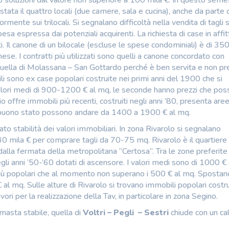
no soluzioni dal valore non superiore a 100 mila €. In questo seme
è stata il quattro locali (due camere, sala e cucina), anche da parte 
mente sui trilocali. Si segnalano difficoltà nella vendita di tagli s
esa espressa dai potenziali acquirenti. La richiesta di case in affit
. Il canone di un bilocale (escluse le spese condominiali) è di 350
se. I contratti più utilizzati sono quelli a canone concordato con
quella di Molassana – San Gottardo perché è ben servita e non p
 sono ex case popolari costruite nei primi anni del 1900 che si
valori medi di 900-1200 € al mq, le seconde hanno prezzi che po
ffre immobili più recenti, costruiti negli anni ’80, presenta aree
 in buono stato possono andare da 1400 a 1900 € al mq.
ato stabilità dei valori immobiliari. In zona Rivarolo si segnalano
40 mila € per comprare tagli da 70-75 mq. Rivarolo è il quartiere
lla fermata della metropolitana “Certosa”. Tra le zone preferite
egli anni ’50-’60 dotati di ascensore. I valori medi sono di 1000 €
 più popolari che al momento non superano i 500 € al mq. Spostan
l mq. Sulle alture di Rivarolo si trovano immobili popolari costrui
vori per la realizzazione della Tav, in particolare in zona Segino.
masta stabile, quella di
Voltri – Pegli – Sestri
chiude con un ca