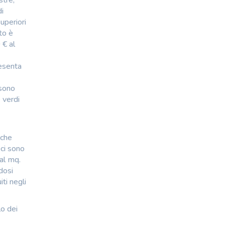
stre,
di
uperiori
to è
 € al
resenta
ssono
 verdi
 che
 ci sono
 al mq.
dosi
ti negli
lo dei