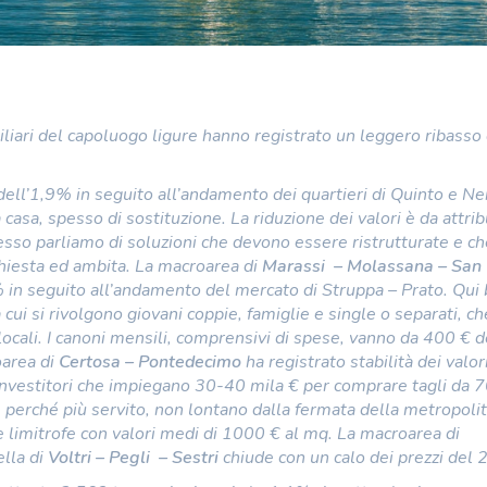
iari del capoluogo ligure hanno registrato un leggero ribasso 
dell’1,9% in seguito all’andamento dei quartieri di Quinto e Ner
asa, spesso di sostituzione. La riduzione dei valori è da attribu
spesso parliamo di soluzioni che devono essere ristrutturate e ch
ichiesta ed ambita. La macroarea di
Marassi –
Molassana – San
 % in seguito all’andamento del mercato di Struppa – Prato. Qui
ui si rivolgono giovani coppie, famiglie e single o separati, ch
ilocali. I canoni mensili, comprensivi di spese, vanno da 400 € d
oarea di
Certosa – Pontedecimo
ha registrato stabilità dei valori
 investitori che impiegano 30-40 mila € per comprare tagli da 
 perché più servito, non lontano dalla fermata della metropoli
 e limitrofe con valori medi di 1000 € al mq. La macroarea di
ella di
Voltri – Pegli – Sestri
chiude con un calo dei prezzi del 