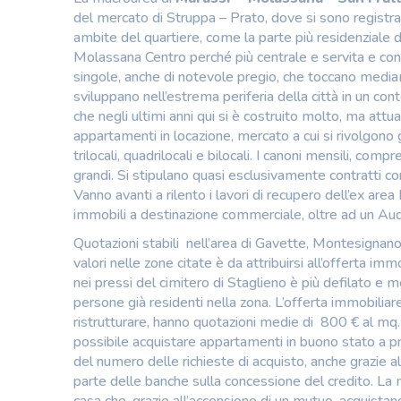
del mercato di Struppa – Prato, dove si sono registrati
ambite del quartiere, come la parte più residenziale 
Molassana Centro perché più centrale e servita e con 
singole, anche di notevole pregio, che toccano mediam
sviluppano nell’estrema periferia della città in un c
che negli ultimi anni qui si è costruito molto, ma att
appartamenti in locazione, mercato a cui si rivolgono 
trilocali, quadrilocali e bilocali. I canoni mensili, com
grandi. Si stipulano quasi esclusivamente contratti co
Vanno avanti a rilento i lavori di recupero dell’ex a
immobili a destinazione commerciale, oltre ad un Aud
Quotazioni stabili nell’area di Gavette, Montesignan
valori nelle zone citate è da attribuirsi all’offerta im
nei pressi del cimitero di Staglieno è più defilato e
persone già residenti nella zona. L’offerta immobiliare
ristrutturare, hanno quotazioni medie di 800 € al mq.
possibile acquistare appartamenti in buono stato a 
del numero delle richieste di acquisto, anche grazie al
parte delle banche sulla concessione del credito. La 