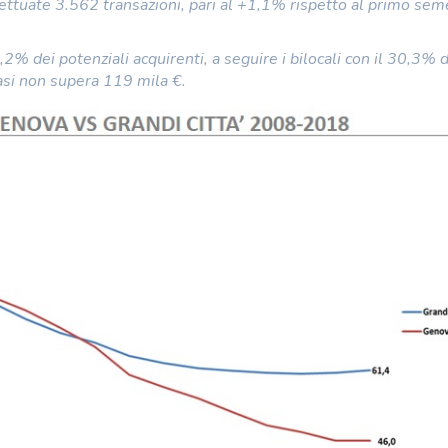
tuate 3.562 transazioni, pari al +1,1% rispetto al primo sem
46,2% dei potenziali acquirenti, a seguire i bilocali con il 30,3% 
asi non supera 119 mila €.