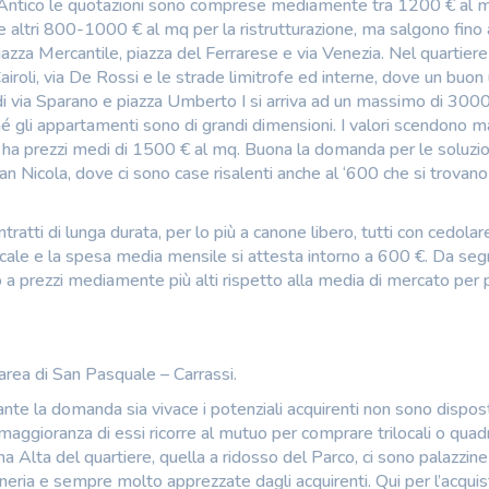
rgo Antico le quotazioni sono comprese mediamente tra 1200 € al 
ere altri 800-1000 € al mq per la ristrutturazione, ma salgono fin
piazza Mercantile, piazza del Ferrarese e via Venezia. Nel quartiere
Cairoli, via De Rossi e le strade limitrofe ed interne, dove un buon
i via Sparano e piazza Umberto I si arriva ad un massimo di 3000
é gli appartamenti sono di grandi dimensioni. I valori scendono 
to ha prezzi medi di 1500 € al mq. Buona la domanda per le soluzio
San Nicola, dove ci sono case risalenti anche al ‘600 che si trovano
ntratti di lunga durata, per lo più a canone libero, tutti con cedolar
 trilocale e la spesa media mensile si attesta intorno a 600 €. Da se
 a prezzi mediamente più alti rispetto alla media di mercato per 
oarea di San Pasquale – Carrassi.
ante la domanda sia vivace i potenziali acquirenti non sono dispost
maggioranza di essi ricorre al mutuo per comprare trilocali o quadr
Alta del quartiere, quella a ridosso del Parco, ci sono palazzine
ineria e sempre molto apprezzate dagli acquirenti. Qui per l’acquis