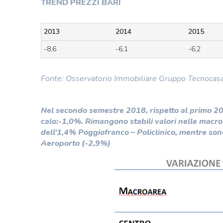
TREND PREZZI BARI
2013
2014
2015
-8,6
-6,1
-6,2
Fonte: Osservatorio Immobiliare Gruppo Tecnocas
Nel secondo semestre 2018, rispetto al primo 201
calo:-1,0%. Rimangono stabili valori nelle macr
dell’1,4% Poggiofranco – Policlinico, mentre so
Aeroporto (-2,9%)