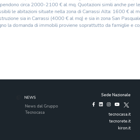
spendono circa 2000-2100 € al mq. Quotazioni simili anche per l
sibili le abitazioni situate nella zona di Carrassi Alta: 1600 € al m
truzione sia in Carrassi (4000 € al mq) e sia in zona San Pasqual
ugno la domanda di immobili proviene soprattutto da famiglie e c
Sede Nazionale
NEWS
News dal Gruppo
Tecnocasa
tecnocasa.it
tecnorete.it
kiron.it