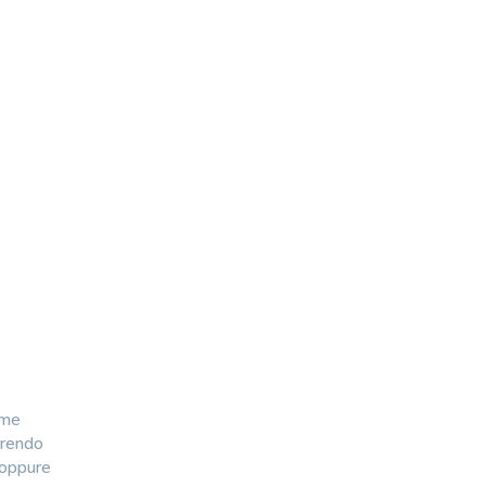
ome
orrendo
 oppure