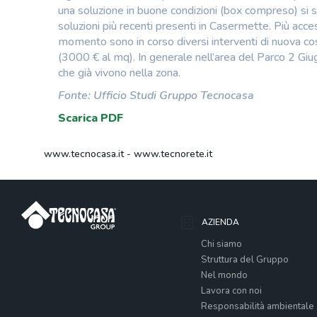
una soluzione in buone condizioni (box compreso) si 
soluzioni più recenti presenti in Casermette. Più acces
momento sono in corso diversi interventi di nuova cos
(3000 € al mq). In generale nell’area del Parco 2 Gi
che già vivono nella zona.
Fonte: Ufficio Studi Gruppo Tecnocasa
Scarica PDF
www.tecnocasa.it
-
www.tecnorete.it
AZIENDA
Chi siamo
Struttura del Gruppo
Nel mondo
Lavora con noi
Responsabilità ambientale