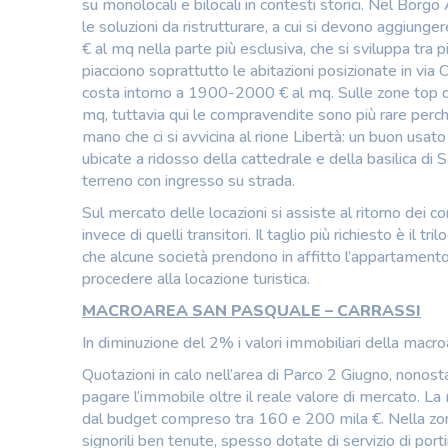
su monolocali e bilocali in contesti storici. Nel Bo
le soluzioni da ristrutturare, a cui si devono aggiung
€ al mq nella parte più esclusiva, che si sviluppa tra 
piacciono soprattutto le abitazioni posizionate in via 
costa intorno a 1900-2000 € al mq. Sulle zone top d
mq, tuttavia qui le compravendite sono più rare perch
mano che ci si avvicina al rione Libertà: un buon usa
ubicate a ridosso della cattedrale e della basilica di 
terreno con ingresso su strada.
Sul mercato delle locazioni si assiste al ritorno dei co
invece di quelli transitori. Il taglio più richiesto è il
che alcune società prendono in affitto l’appartamento
procedere alla locazione turistica.
MACROAREA SAN PASQUALE – CARRASSI
In diminuzione del 2% i valori immobiliari della macr
Quotazioni in calo nell’area di Parco 2 Giugno, nonost
pagare l’immobile oltre il reale valore di mercato. La 
dal budget compreso tra 160 e 200 mila €. Nella zona 
signorili ben tenute, spesso dotate di servizio di port