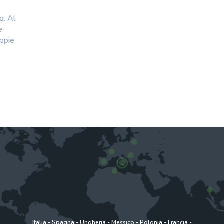
e
q. Al
e
oppie
Italia
-
Spagna
-
Ungheria
-
Messico
-
Polonia
-
Francia
-