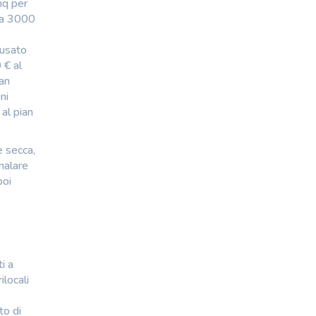
mq per
o a 3000
 usato
 € al
man
ni
 al pian
e secca,
gnalare
poi
i a
ilocali
to di