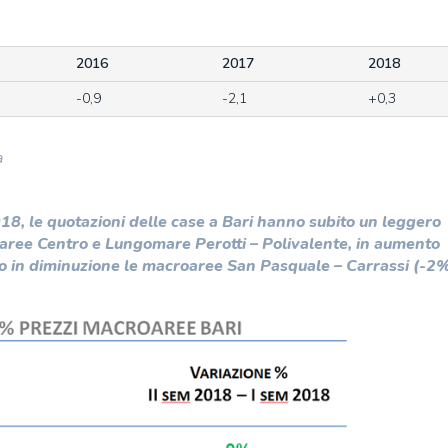
2016
2017
2018
-0,9
-2,1
+0,3
a
8, le quotazioni delle case a Bari hanno subito un leggero
oaree Centro e Lungomare Perotti – Polivalente, in aumento
no in diminuzione le macroaree San Pasquale – Carrassi (-2%