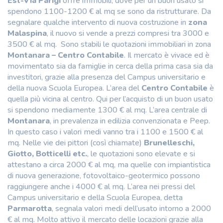
Est-Via Parigi
offre immobili, dove per un buon usato si
spendono 1100-1200 € al mq se sono da ristrutturare. Da
segnalare qualche intervento di nuova costruzione in
zona
Malaspina
, il nuovo si vende a prezzi compresi tra 3000 e
3500 € al mq. Sono stabili le quotazioni immobiliari in zona
Montanara –
Centro Contabile
. Il mercato è vivace ed è
movimentato sia da famiglie in cerca della prima casa sia da
investitori, grazie alla presenza del Campus universitario e
della nuova Scuola Europea. L’area del
Centro Contabile
è
quella più vicina al centro. Qui per l’acquisto di un buon usato
si spendono mediamente 1300 € al mq. L’area centrale di
Montanara
, in prevalenza in edilizia convenzionata e Peep.
In questo caso i valori medi vanno tra i 1100 e 1500 € al
mq. Nelle vie dei pittori (così chiamate)
Brunelleschi,
Giotto, Botticelli etc.
, le quotazioni sono elevate e si
attestano a circa 2000 € al mq, ma quelle con impiantistica
di nuova generazione, fotovoltaico-geotermico possono
raggiungere anche i 4000 € al mq. L’area nei pressi del
Campus universitario e della Scuola Europea, detta
Parmarotta
, segnala valori medi dell’usato intorno a 2000
€ al mq. Molto attivo il mercato delle locazioni grazie alla