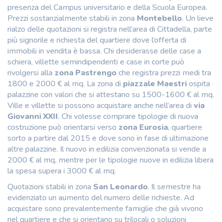
presenza del Campus universitario e della Scuola Europea.
Prezzi sostanzialmente stabili in zona
Montebello
. Un lieve
rialzo delle quotazioni si registra nell’area di Cittadella, parte
più signorile e richiesta del quartiere dove l’offerta di
immobili in vendita è bassa. Chi desiderasse delle case a
schiera, villette semindipendenti e case in corte può
rivolgersi alla
zona Pastrengo
che registra prezzi medi tra
1800 e 2000 € al mq. La zona di
piazzale Maestri
ospita
palazzine con valori che si attestano su 1500-1600 € al mq.
Ville e villette si possono acquistare anche nell’area di
via
Giovanni XXII
. Chi volesse comprare tipologie di nuova
costruzione può orientarsi verso
zona Eurosia
, quartiere
sorto a partire dal 2015 e dove sono in fase di ultimazione
altre palazzine. Il nuovo in edilizia convenzionata si vende a
2000 € al mq, mentre per le tipologie nuove in edilizia libera
la spesa supera i 3000 € al mq.
Quotazioni stabili in zona
San Leonardo
. Il semestre ha
evidenziato un aumento del numero delle richieste. Ad
acquistare sono prevalentemente famiglie che già vivono
nel quartiere e che si orientano su trilocali o soluzioni