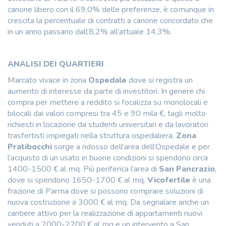
canone libero con il 69,0% delle preferenze, è comunque in
crescita la percentuale di contratti a canone concordato che
in un anno passano dall’8,2% all’attuale 14,3%.
ANALISI DEI QUARTIERI
Marcato vivace in zona
Ospedale
dove si registra un
aumento di interesse da parte di investitori. In genere chi
compra per mettere a reddito si focalizza su monolocali e
bilocali dai valori compresi tra 45 e 90 mila €, tagli molto
richiesti in locazione da studenti universitari e da lavoratori
trasfertisti impiegati nella struttura ospedaliera.
Zona
Pratibocchi
sorge a ridosso dell’area dell’Ospedale e per
l’acquisto di un usato in buone condizioni si spendono circa
1400-1500 € al mq. Più periferica l’area di
San Pancrazio
,
dove si spendono 1650-1700 € al mq.
Vicofertile
è una
frazione di Parma dove si possono comprare soluzioni di
nuova costruzione a 3000 € al mq. Da segnalare anche un
cantiere attivo per la realizzazione di appartamenti nuovi
venduti a 2000-2200 € al mq e un intervento a San