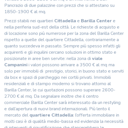
Pancrazio di due palazzine con prezzi che si attestano su
1850-1900 € al mq.
Prezzi stabili nei quartieri
Cittadella
e
Barilla Center
e
nella periferia sud-est della città. Le richieste di acquisto e
di locazione sono più numerose per la zona del Barilla Center
rispetto a quelle del quartiere Cittadella, contrariamente a
quanto succedeva in passato. Sempre più spesso infatti gli
acquirenti e gli inquilini cercano soluzioni in ottimo stato e
posizionate in aree ben servite: nella zona di
viale
Campanini
i valori possono arrivare a 3500 € al mq ma
solo per immobili di prestigio, storici, in buono stato e serviti
da box e spazi di parcheggio nei cortili privati. Immobili
residenziali e di stampo moderno si trovano attorno al
Barilla Center, le cui quotazioni possono superare 2600-
2700 € al mq. Da segnalare inoltre che il centro
commerciale Barilla Center sarà interessato da un restyling
e dall’apertura di nuovi brand internazionali. Più lento il
mercato del
quartiere Cittadella
: l’offerta immobiliare in
molti casi è di qualità medio-bassa ed evidenzia la necessità
di interventi di riqualificazione che rilancerebbero le