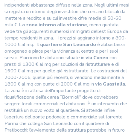
indipendenti abbastanza diffuse nella zona. Negli ultimi mesi
si registra un ritorno degli investitori che cercano bilocali da
mettere a reddito e su cui investire cifre medie di 50-60
mila €.
La zona intorno alla stazione
, meno quotata,
vede tra gli acquirenti numerosi immigrati dell’est Europa da
tempo residenti in zona. I prezzi si aggirano intorno a 800-
1000 € al mq. Il
quartiere San Leonardo
è abbastanza
omogeneo e piace per la vicinanza al centro e per i suoi
servizi. Piacciono le abitazioni situate in
via Cuneo
con
prezzi di 1300 € al mq per soluzioni da ristrutturare e di
1600 € al mq per quelle già ristrutturate. Le costruzioni del
2000-2005, quelle più recenti, si vendono mediamente a
1800 € al mq con punte di 2000 € al mq in
via Guastalla
.
La zona è in attesa dell’importante progetto di
riqualificazione dell’ex area “Bormioli” dove dovrebbero
sorgere locali commerciali ed abitazioni. È un intervento che
restituirà un nuovo volto al quartiere. Si attende infine
l’apertura del ponte pedonale e commerciale sul torrente
Parma che collega San Leonardo con il quartiere di
Pratibocchi: l’avviamento della struttura potrebbe in futuro