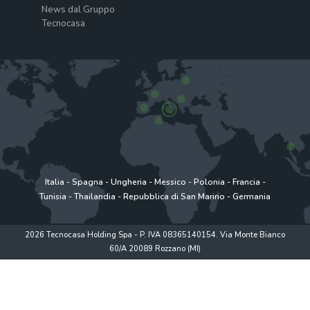
News dal Gruppo
Tecnocasa
Italia
-
Spagna
-
Ungheria
-
Messico
-
Polonia
-
Francia
-
Tunisia
-
Thailandia
-
Repubblica di San Marino
-
Germania
2026 Tecnocasa Holding Spa - P. IVA 08365140154. Via Monte Bianco
60/A 20089 Rozzano (MI)
Privacy policy
|
Policy utilizzo
|
Cookie Policy
|
www.tecnocasagroup.it