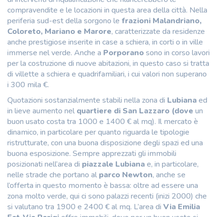
compravendite e le locazioni in questa area della città. Nella
periferia sud-est della sorgono le
frazioni Malandriano,
Coloreto, Mariano e Marore
, caratterizzate da residenze
anche prestigiose inserite in case a schiera, in corti o in ville
immerse nel verde. Anche a
Porporano
sono in corso lavori
per la costruzione di nuove abitazioni, in questo caso si tratta
di villette a schiera e quadrifamiliari, i cui valori non superano
i 300 mila €.
Quotazioni sostanzialmente stabili nella zona di
Lubiana
ed
in lieve aumento nel
quartiere di San Lazzaro (dove
un
buon usato costa tra 1000 e 1400 € al mq). Il mercato è
dinamico, in particolare per quanto riguarda le tipologie
ristrutturate, con una buona disposizione degli spazi ed una
buona esposizione. Sempre apprezzati gli immobili
posizionati nell’area di
piazzale Lubiana
e, in particolare,
nelle strade che portano al
parco Newton
, anche se
l’offerta in questo momento è bassa: oltre ad essere una
zona molto verde, qui ci sono palazzi recenti (inizi 2000) che
si valutano tra 1900 e 2400 € al mq. L’area di
Via Emilia