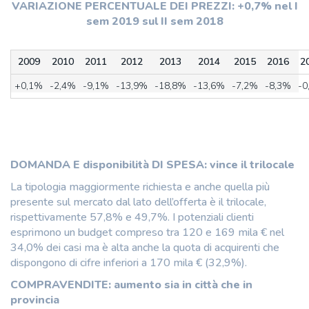
VARIAZIONE PERCENTUALE DEI PREZZI: +0,7% nel I
sem 2019 sul II sem 2018
2009
2010
2011
2012
2013
2014
2015
2016
2
+0,1%
-2,4%
-9,1%
-13,9%
-18,8%
-13,6%
-7,2%
-8,3%
-0
DOMANDA E disponibilità DI SPESA: vince il trilocale
La tipologia maggiormente richiesta e anche quella più
presente sul mercato dal lato dell’offerta è il trilocale,
rispettivamente 57,8% e 49,7%. I potenziali clienti
esprimono un budget compreso tra 120 e 169 mila € nel
34,0% dei casi ma è alta anche la quota di acquirenti che
dispongono di cifre inferiori a 170 mila € (32,9%).
COMPRAVENDITE: aumento sia in città che in
provincia