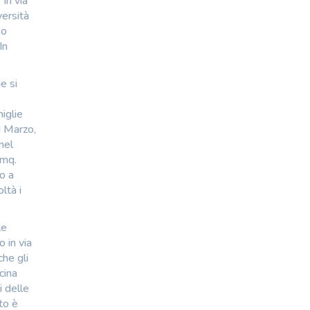
 In via
versità
so
In
e si
iglie
I Marzo,
nel
 mq.
o a
ltà i
le
 in via
he gli
cina
i delle
to è