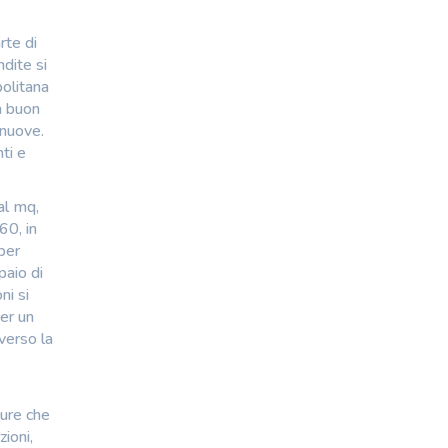
rte di
dite si
politana
Un buon
 nuove.
ti e
al mq,
60, in
per
paio di
ni si
per un
verso la
pure che
ioni,