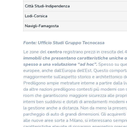
Città Studi-Indipendenza
Lodi-Corsica
Navigli-Famagosta
Fonte: Ufficio Studi Gruppo Tecnocasa
Le zone del
centro
registrano prezzi in crescita del
immobili che presentano caratteristiche uniche o 
spesso a una valutazione “ad hoc”.
Spesso su quest
europee, anche dall’Europa dell’Est. Questo comporta 
maggiormente sull’aspetto storico e architettonico del
Prediligono ampie metrature interne a partire dalla li
da altre nazioni prediligono contesti più moderni con s
room che garantiscono maggiore sicurezza alle propriet
interni ben suddivisi e dotati di arredamenti moderni e 
la gestione anche a distanza. Non da meno la presenz
parcheggio di auto di grandi dimensioni. Gli acquirenti it
alle nuove aree sorte a Milano, si interessano sempre
caratteristiche elevate di risparmio energetico presen