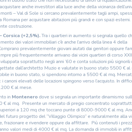
oni in buono stato che non necessitano di lavori di riqualificazione.
quistare anche investitori alla luce anche della vicinanza dell’uni
pamonti – Val di Sole si cercano prevalentemente tagli ampi, spes
 Romana per acquistare abitazioni più grandi e con spazi esterni. 
ente costruzione.
– Corsica (+2,5%).
Tra i quartieri in aumento si segnala quello ch
aumento dei valori immobiliari c’è anche l’arrivo della linea 4 della
Comprano prevalentemente giovani aiutati dai genitori oppure fam
mpre più frequentemente arrivano dai vicini quartieri di corso XXI
luppata soprattutto negli anni ’60 e conta soluzioni più signorili 
rogettate dall’architetto Muzio e valutate in buono stato 5500 € al
mobile in buono stato, si spendono intorno a 5500 € al mq. Mercat
: i canoni elevati delle locazioni spingono verso l’acquisto. In diffico
 1200 € al mese.
nto in
Montenero
dove si segnala un importante dinamismo sul
000 € al mq. Presente un mercato di pregio concentrato soprattutto
gli superiori a 120 mq che toccano punte di 8000-9000 € al mq. Anc
 del futuro progetto del “Villaggio Olimpico” e naturalmente alla vi
, frazionare e rivendere oppure da affittare. Più contenuti i prezz
hanno valori medi di 4000 € al mq. La domanda di immobili in affit