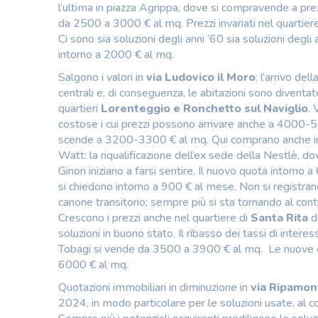
l’ultima in piazza Agrippa, dove si compravende a pre
da 2500 a 3000 € al mq. Prezzi invariati nel quartier
Ci sono sia soluzioni degli anni ’60 sia soluzioni degl
intorno a 2000 € al mq.
Salgono i valori in
via Ludovico il Moro
: l’arrivo d
centrali e, di conseguenza, le abitazioni sono diventate
quartieri
Lorenteggio e Ronchetto sul Naviglio
. 
costose i cui prezzi possono arrivare anche a 4000-500
scende a 3200-3300 € al mq. Qui comprano anche invest
Watt: la riqualificazione dell’ex sede della Nestlè, d
Ginori iniziano a farsi sentire. Il nuovo quota intorno
si chiedono intorno a 900 € al mese. Non si registrano
canone transitorio; sempre più si sta tornando al con
Crescono i prezzi anche nel quartiere di
Santa Rita
do
soluzioni in buono stato. Il ribasso dei tassi di inte
Tobagi si vende da 3500 a 3900 € al mq. Le nuove co
6000 € al mq.
Quotazioni immobiliari in diminuzione in
via Ripamont
2024, in modo particolare per le soluzioni usate, al c