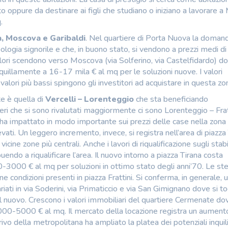
ppure da destinare ai figli che studiano o iniziano a lavorare a M
.
, Moscova e Garibaldi
. Nel quartiere di Porta Nuova la domand
pologia signorile e che, in buono stato, si vendono a prezzi medi 
ori scendono verso Moscova (via Solferino, via Castelfidardo) do
uillamente a 16-17 mila € al mq per le soluzioni nuove. I valori
lori più bassi spingono gli investitori ad acquistare in questa zo
e è quella di
Vercelli – Lorenteggio
che sta beneficiando
rtieri che si sono rivalutati maggiormente ci sono Lorenteggio – Frat
n ha impattato in modo importante sui prezzi delle case nella zona 
vati. Un leggero incremento, invece, si registra nell’area di piazza
ne zone più centrali. Anche i lavori di riqualificazione sugli stabi
uendo a riqualificare l’area. Il nuovo intorno a piazza Tirana costa
-3000 € al mq per soluzioni in ottimo stato degli anni’70. Le st
e condizioni presenti in piazza Frattini. Si conferma, in generale, 
riati in via Soderini, via Primaticcio e via San Gimignano dove si t
nuovo. Crescono i valori immobiliari del quartiere Cermenate dov
4000-5000 € al mq. Il mercato della locazione registra un aument
rivo della metropolitana ha ampliato la platea dei potenziali inquilin