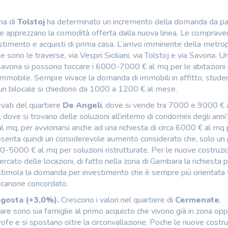
na di
Tolstoj
ha determinato un incremento della domanda da pa
he apprezzano la comodità offerta dalla nuova linea. Le compraven
timento e acquisti di prima casa. L’arrivo imminente della metro
e sono le traverse, via Vespri Siciliani, via Tolstoj e via Savona. 
Savona si possono toccare i 6000-7000 € al mq per le abitazioni
immobile. Sempre vivace la domanda di immobili in affitto, studen
r un bilocale si chiedono da 1000 a 1200 € al mese.
levati del quartiere
De Angeli
, dove si vende tra 7000 e 9000 € 
, dove si trovano delle soluzioni all’interno di condomini degli anni’
al mq, per avvicinarsi anche ad una richiesta di circa 6000 € al mq 
senta quindi un considerevole aumento considerato che, solo un 
00-5000 € al mq per soluzioni ristrutturate. Per le nuove costruzio
cato delle locazioni, di fatto nella zona di Gambara la richiesta 
stimola la domanda per investimento che è sempre più orientata 
 a canone concordato.
gosta (+3,0%).
Crescono i valori nel quartiere di
Cermenate
,
tare sono sia famiglie al primo acquisto che vivono già in zona op
rofe e si spostano oltre la circonvallazione. Poche le nuove costruz