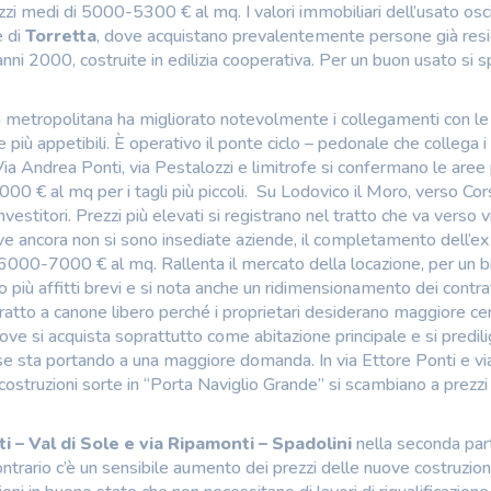
zzi medi di 5000-5300 € al mq. I valori immobiliari dell’usato osc
e di
Torretta
, dove acquistano prevalentemente persone già resi
i anni 2000, costruite in edilizia cooperativa. Per un buon usato si
ella metropolitana ha migliorato notevolmente i collegamenti con l
 più appetibili. È operativo il ponte ciclo – pedonale che collega i
Via Andrea Ponti, via Pestalozzi e limitrofe si confermano le aree 
0 € al mq per i tagli più piccoli. Su Lodovico il Moro, verso Cors
itori. Prezzi più elevati si registrano nel tratto che va verso v
ove ancora non si sono insediate aziende, il completamento dell’ex
 a 6000-7000 € al mq. Rallenta il mercato della locazione, per un b
 più affitti brevi e si nota anche un ridimensionamento dei contrat
tratto a canone libero perché i proprietari desiderano maggiore ce
ve si acquista soprattutto come abitazione principale e si predil
resse sta portando a una maggiore domanda. In via Ettore Ponti e vi
struzioni sorte in “Porta Naviglio Grande” si scambiano a prezzi
i – Val di Sole e via Ripamonti – Spadolini
nella seconda par
ontrario c’è un sensibile aumento dei prezzi delle nuove costruzioni