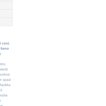
 casi,
rtano
i
tro.
ienti
control
e spazi
acilita
il
 anche
e
ne