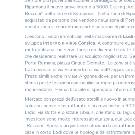
Sempre più i potenziali acquirenti prediligono le soluzi
Ripamonti il nuovo arriva intorno a 5000 € al mq. Ad ac
Bocconi”, dello Ieo e di Symbiosis. Nella zona di Ri
acquistati da persone che vendono nella zona di Porta
questa zona si concentrano anche soluzioni di più rec
Crescono i valori immobiliari nella macroarea di
Lodi 
sviluppa
intorno a viale Corsica
. A contribuire all’
metropolitana che serve l’area con diverse fermate. 
che desiderano realizzare un acquisto migliorativo. Se
Porta Romana, piazza Cinque Giornate. La zona si è svi
tratto iniziale di via Sismondi e di via dell’Ongaro, p
Prezzi simili anche in viale Argonne dove, per un im
rilento per le locazioni con inquilini sempre più indecisi
monoreddito. Per un bilocale si spendono intorno a
Mercato con prezzi dell’usato stabili e nuovo in aume
soluzioni nuove e ristrutturate e si arriva anche a 9
Lazio, via Botta e piazzale Libia, si orientano su ta
investitori sono molto interessati alla zona, alla luce
“Bocconi”. Spesso acquistano soluzioni da ristrutturare
case in corso Lodi dove le tipologie da ristrutturare 