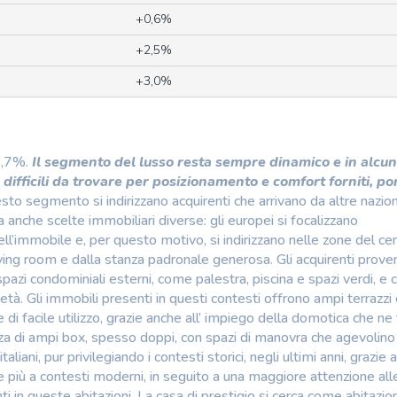
+0,6%
+2,5%
+3,0%
 4,7%.
Il segmento del lusso resta sempre dinamico e in alcuni
difficili da trovare per posizionamento e comfort forniti, po
o segmento si indirizzano acquirenti che arrivano da altre nazion
anche scelte immobiliari diverse: gli europei si focalizzano
l’immobile e, per questo motivo, si indirizzano nelle zone del cen
ving room e dalla stanza padronale generosa. Gli acquirenti proven
pazi condominiali esterni, come palestra, piscina e spazi verdi, e 
à. Gli immobili presenti in questi contesti offrono ampi terrazzi 
di facile utilizzo, grazie anche all’ impiego della domotica che ne f
a di ampi box, spesso doppi, con spazi di manovra che agevolino 
aliani, pur privilegiando i contesti storici, negli ultimi anni, grazie
 più a contesti moderni, in seguito a una maggiore attenzione all
ti in queste abitazioni. La casa di prestigio si cerca come abitazio