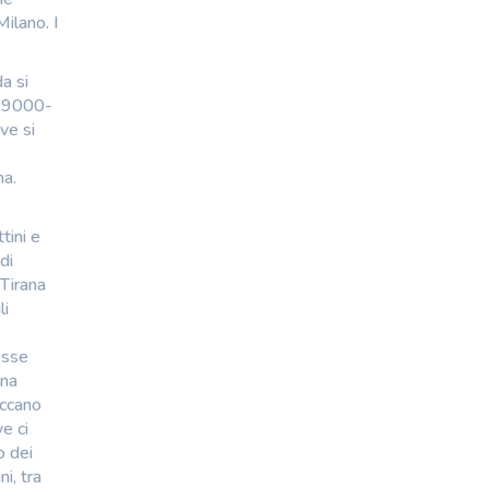
ilano. I
a si
di 9000-
ve si
na.
tini e
di
 Tirana
li
esse
una
occano
e ci
o dei
i, tra