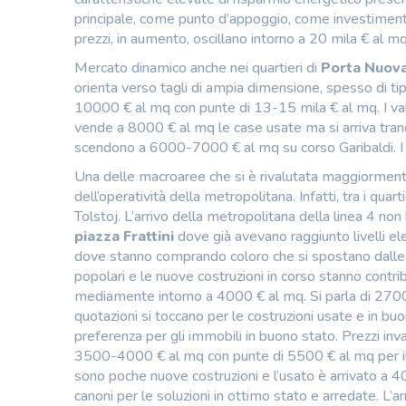
principale, come punto d’appoggio, come investimento o
prezzi, in aumento, oscillano intorno a 20 mila € al mq
Mercato dinamico anche nei quartieri di
Porta Nuova
orienta verso tagli di ampia dimensione, spesso di ti
10000 € al mq con punte di 13-15 mila € al mq. I val
vende a 8000 € al mq le case usate ma si arriva tranq
scendono a 6000-7000 € al mq su corso Garibaldi. I va
Una delle macroaree che si è rivalutata maggiorment
dell’operatività della metropolitana. Infatti, tra i qua
Tolstoj. L’arrivo della metropolitana della linea 4 no
piazza Frattini
dove già avevano raggiunto livelli ele
dove stanno comprando coloro che si spostano dalle vici
popolari e le nuove costruzioni in corso stanno contrib
mediamente intorno a 4000 € al mq. Si parla di 2700
quotazioni si toccano per le costruzioni usate e in buon
preferenza per gli immobili in buono stato. Prezzi inva
3500-4000 € al mq con punte di 5500 € al mq per il 
sono poche nuove costruzioni e l’usato è arrivato a 
canoni per le soluzioni in ottimo stato e arredate. L’ar