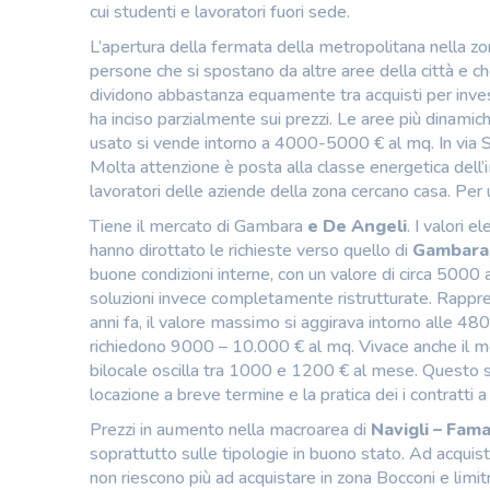
cui studenti e lavoratori fuori sede.
L’apertura della fermata della metropolitana nella zo
persone che si spostano da altre aree della città e c
dividono abbastanza equamente tra acquisti per inves
ha inciso parzialmente sui prezzi. Le aree più dinamich
usato si vende intorno a 4000-5000 € al mq. In via 
Molta attenzione è posta alla classe energetica dell’
lavoratori delle aziende della zona cercano casa. Pe
Tiene il mercato di Gambara
e De Angeli
. I valori e
hanno dirottato le richieste verso quello di
Gambara
buone condizioni interne, con un valore di circa 5000 
soluzioni invece completamente ristrutturate. Rappre
anni fa, il valore massimo si aggirava intorno alle 48
richiedono 9000 – 10.000 € al mq. Vivace anche il mer
bilocale oscilla tra 1000 e 1200 € al mese. Questo 
locazione a breve termine e la pratica dei i contratti
Prezzi in aumento nella macroarea di
Navigli –
Fama
soprattutto sulle tipologie in buono stato. Ad acquis
non riescono più ad acquistare in zona Bocconi e limit