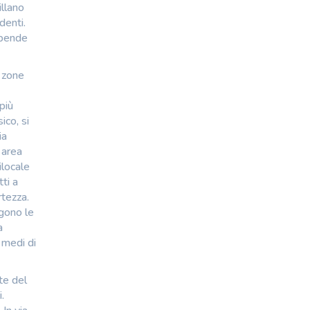
illano
denti.
 spende
e zone
più
ico, si
ia
 area
ilocale
ti a
rtezza.
igono le
a
 medi di
te del
.