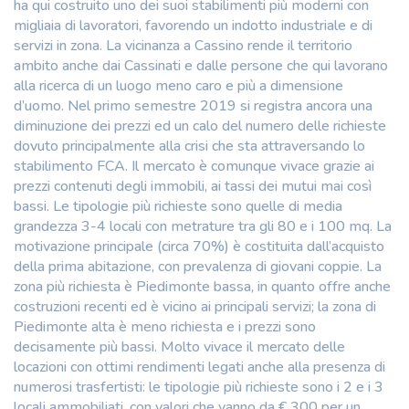
ha qui costruito uno dei suoi stabilimenti più moderni con
migliaia di lavoratori, favorendo un indotto industriale e di
servizi in zona. La vicinanza a Cassino rende il territorio
ambito anche dai Cassinati e dalle persone che qui lavorano
alla ricerca di un luogo meno caro e più a dimensione
d’uomo. Nel primo semestre 2019 si registra ancora una
diminuzione dei prezzi ed un calo del numero delle richieste
dovuto principalmente alla crisi che sta attraversando lo
stabilimento FCA. Il mercato è comunque vivace grazie ai
prezzi contenuti degli immobili, ai tassi dei mutui mai così
bassi. Le tipologie più richieste sono quelle di media
grandezza 3-4 locali con metrature tra gli 80 e i 100 mq. La
motivazione principale (circa 70%) è costituita dall’acquisto
della prima abitazione, con prevalenza di giovani coppie. La
zona più richiesta è Piedimonte bassa, in quanto offre anche
costruzioni recenti ed è vicino ai principali servizi; la zona di
Piedimonte alta è meno richiesta e i prezzi sono
decisamente più bassi. Molto vivace il mercato delle
locazioni con ottimi rendimenti legati anche alla presenza di
numerosi trasfertisti: le tipologie più richieste sono i 2 e i 3
locali ammobiliati, con valori che vanno da € 300 per un