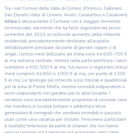
Tra i vari Comuni della Valle di Comino (Picinisco, Gallinaro,
San Donato Valle di Comino, Alvito, Casalattico e Casalvieri)
Atina
è decisamente il Comune con il maggior fermento
commerciale, elemento che ha fatto registrare nel primo
semestre del 2019 un notevole aumento delle richieste
residenziali, prevalentemente destinate all’acquisto
dell’abitazione principale da parte di giovani coppie o di
single. I prezzi medi dell’usato ad Atina sono tra 600-700 €
al mq nell’area centrale, mentre nella parte periferica i valori
scendono a 400-500 € al mq. Sul nuovo si registrano prezzi
medi compresi tra 850 e 1000 € al mq, con punte di 1300
€ al mq. Le tipologie più richieste sono trilocali e quadrilocali
per la zona di Ponte Melfa, mentre immobili indipendenti o
semi-indipendenti con giardino per le altre località. I
venditori sono prevalentemente proprietari di seconde case
che risiedono in località lontane o addirittura terze
generazioni di immigrati che vendono immobili in passato
usati come casa vacanza per l’estate. Fenomeno particolare
è risultato l’interesse da parte di stranieri che non hanno
nessun legame con il territorio ed acquistano nella Valle