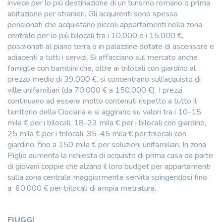
invece per lo più destinazione di un turismo romano o prima
abitazione per stranieri. Gli acquirenti sono spesso
pensionati che acquistano piccoli appartamenti nella zona
centrale per lo più bilocali tra i 10.000 e i 15.000 €,
posizionati al piano terra o in palazzine dotate di ascensore e
adiacenti a tutti i servizi. Si affacciano sul mercato anche
famiglie con bambini che, oltre ai trilocali con giardino al
prezzo medio di 39.000 €, si concentrano sull’acquisto di
ville unifamiliari (da 70.000 € a 150.000 €). I prezzi
continuano ad essere molto contenuti rispetto a tutto il
territorio della Ciociaria e si aggirano su valori tra i 10-15
mila € per i bilocali, 18-23 mila € per i bilocali con giardino,
25 mila € per i trilocali, 35-45 mila € per trilocali con
giardino, fino a 150 mila € per soluzioni unifamiliari. In zona
Piglio aumenta la richiesta di acquisto di prima casa da parte
di giovani coppie che alzano il loro budget per appartamenti
sulla zona centrale maggiormente servita spingendosi fino
a 60.000 € per trilocali di ampia metratura.
FIUGGI