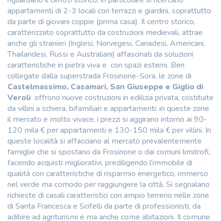
appartamenti di 2-3 locali con terrazzi e giardini, soprattutto
da parte di giovani coppie (prima casa). Il centro storico,
caratterizzato soprattutto da costruzioni medievali, attrae
anche gli stranieri (Inglesi, Norvegesi, Canadesi, Americani,
Thailandesi, Russi e Australiani) affascinati da soluzioni
caratteristiche in pietra viva e con spazi esterni. Ben
collegate dalla superstrada Frosinone-Sora, le zone di
Castelmassimo, Casamari, San Giuseppe e Giglio di
Veroli
offrono nuove costruzioni in edilizia privata, costituite
da villini a schiera, bifamiliari e appartamenti: in queste zone
il mercato e molto vivace, i prezzi si aggirano intorno ai 90-
120 mila € per appartamenti e 130-150 mila € per villini. In
queste località si affacciano al mercato prevalentemente
famiglie che si spostano da Frosinone o dai comuni limitrofi,
facendo acquisti migliorativi, prediligendo l’immobile di
qualità con caratteristiche di risparmio energetico, immerso
nel verde ma comodo per raggiungere la città. Si segnalano
richieste di casali caratteristici con ampio terreno nelle zone
di Santa Francesca e Scifelli da parte di professionisti, da
adibire ad agriturismi e ma anche come abitazioni. Il comune