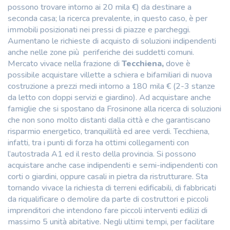
possono trovare intorno ai 20 mila €) da destinare a
seconda casa; la ricerca prevalente, in questo caso, è per
immobili posizionati nei pressi di piazze e parcheggi.
Aumentano le richieste di acquisto di soluzioni indipendenti
anche nelle zone più periferiche dei suddetti comuni.
Mercato vivace nella frazione di
Tecchiena,
dove è
possibile acquistare villette a schiera e bifamiliari di nuova
costruzione a prezzi medi intorno a 180 mila € (2-3 stanze
da letto con doppi servizi e giardino). Ad acquistare anche
famiglie che si spostano da Frosinone alla ricerca di soluzioni
che non sono molto distanti dalla città e che garantiscano
risparmio energetico, tranquillità ed aree verdi. Tecchiena,
infatti, tra i punti di forza ha ottimi collegamenti con
l’autostrada A1 ed il resto della provincia. Si possono
acquistare anche case indipendenti e semi-indipendenti con
corti o giardini, oppure casali in pietra da ristrutturare. Sta
tornando vivace la richiesta di terreni edificabili, di fabbricati
da riqualificare o demolire da parte di costruttori e piccoli
imprenditori che intendono fare piccoli interventi edilizi di
massimo 5 unità abitative. Negli ultimi tempi, per facilitare