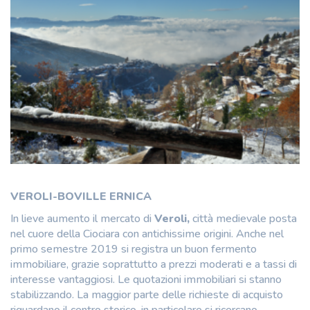
VEROLI-BOVILLE ERNICA
In lieve aumento il mercato di
Veroli,
città medievale posta
nel cuore della Ciociara con antichissime origini. Anche nel
primo semestre 2019 si registra un buon fermento
immobiliare, grazie soprattutto a prezzi moderati e a tassi di
interesse vantaggiosi. Le quotazioni immobiliari si stanno
stabilizzando. La maggior parte delle richieste di acquisto
riguardano il centro storico, in particolare si ricercano